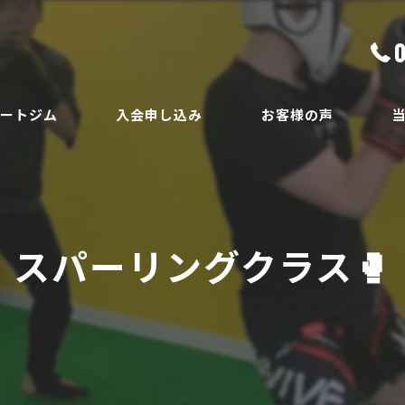
ベートジム
入会申し込み
お客様の声
ボ
員
ダ
スパーリングクラス🥊
ボ
腰
安