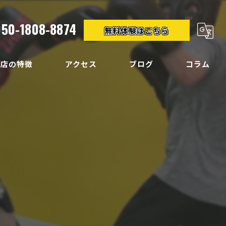
050-1808-8874
無料体験はこちら
当店の特徴
アクセス
ブログ
コラム
クササイズ
イエット
ディメイク
痛
い