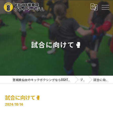
試合に向けて🥊
宮城県仙台のキックボクシングならEIGHT接骨院プライベートジム
ブログ
試合に向けて🥊
試合に向けて🥊
2024/10/14