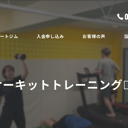
ベートジム
入会申し込み
お客様の声
ボ
員
ダ
ーキットトレーニング🏋️‍
ボ
腰
安