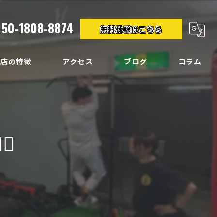
050-1808-8874
無料体験はこちら
当店の特徴
アクセス
ブログ
コラム
クササイズ
イエット
♂️
ディメイク
痛
い