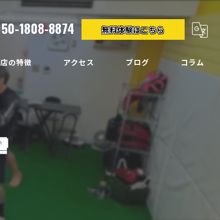
050-1808-8874
無料体験はこちら
当店の特徴
アクセス
ブログ
コラム
クササイズ
イエット

ディメイク
痛
い