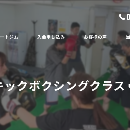
ベートジム
入会申し込み
お客様の声
ボ
員
ダ
キックボクシングクラス
ボ
腰
安