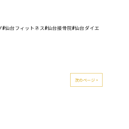
グ#仙台フィットネス#仙台接骨院#仙台ダイエ
次のページ >