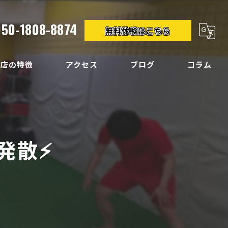
050-1808-8874
無料体験はこちら
当店の特徴
アクセス
ブログ
コラム
クササイズ
イエット
散⚡️
ディメイク
痛
い