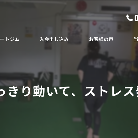
ベートジム
入会申し込み
お客様の声
ボ
員
ダ
っきり動いて、ストレス発
ボ
腰
安