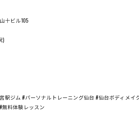
山十ビル105
祝)
駅ジム #パーソナルトレーニング仙台 #仙台ボディメイク#
ム#無料体験レッスン