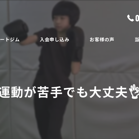
ベートジム
入会申し込み
お客様の声
ボ
員
ダ
運動が苦手でも大丈夫
ボ
腰
安