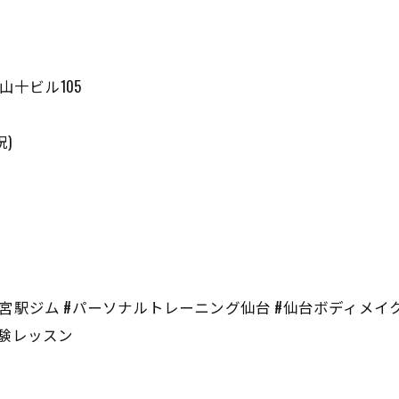
山十ビル105
祝)
宮駅ジム #パーソナルトレーニング仙台 #仙台ボディメイク
体験レッスン