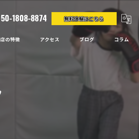
050-1808-8874
無料体験はこちら
当店の特徴
アクセス
ブログ
コラム
クササイズ
イエット

ディメイク
痛
い