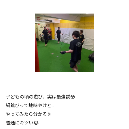
子どもの頃の遊び、実は最強説😳
縄跳びって地味やけど…
やってみたら分かる☝️
普通にキツい😂