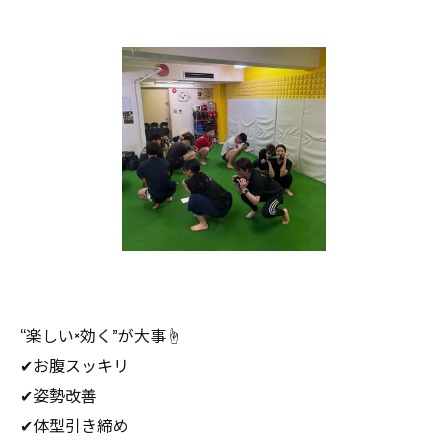
“楽しい×効く”が大事☝️
✔お腹スッキリ
✔姿勢改善
✔体型引き締め