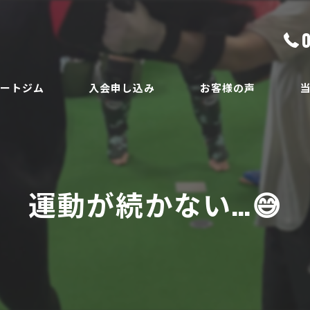
ベートジム
入会申し込み
お客様の声
ボ
員
ダ
運動が続かない…😅
ボ
腰
安