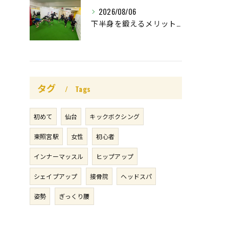
2026/08/06
下半身を鍛えるメリットはたくさん🤩
タグ
Tags
初めて
仙台
キックボクシング
東照宮駅
女性
初心者
インナーマッスル
ヒップアップ
シェイプアップ
接骨院
ヘッドスパ
姿勢
ぎっくり腰