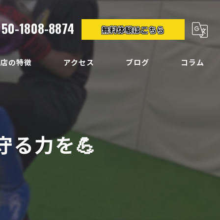
050-1808-8874
無料体験はこちら
当店の特徴
アクセス
ブログ
コラム
クササイズ
イエット
る力を💪
ディメイク
痛
い