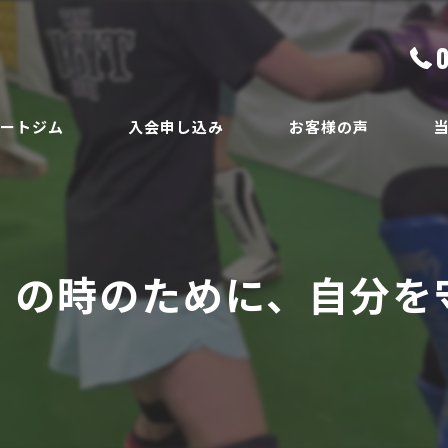
ベートジム
入会申し込み
お客様の声
ボ
員
ダ
」の時のために、自分を守
ボ
腰
安