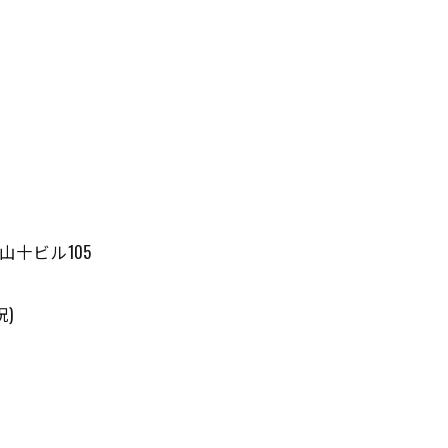
山十ビル105
祝)