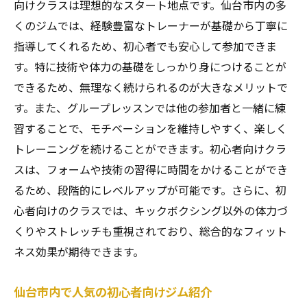
向けクラスは理想的なスタート地点です。仙台市内の多
初心者にも安心の個別指導のポイント
くのジムでは、経験豊富なトレーナーが基礎から丁寧に
個別指導とグループレッスンの違い
指導してくれるため、初心者でも安心して参加できま
仙台市内で個別指導を提供するジムの紹介
す。特に技術や体力の基礎をしっかり身につけることが
できるため、無理なく続けられるのが大きなメリットで
初心者から上級者まで仙台市内のキックボクシ
す。また、グループレッスンでは他の参加者と一緒に練
ングジムで目標達成
習することで、モチベーションを維持しやすく、楽しく
初心者から上級者まで対応するジムの特徴
トレーニングを続けることができます。初心者向けクラ
キックボクシングで目標達成を目指す方法
スは、フォームや技術の習得に時間をかけることができ
仙台市内のジムでのトレーニングプログラ
るため、段階的にレベルアップが可能です。さらに、初
ム紹介
心者向けのクラスでは、キックボクシング以外の体力づ
目標に合わせたトレーニングの組み立て方
くりやストレッチも重視されており、総合的なフィット
仙台市のジムでの成功事例
ネス効果が期待できます。
初心者から上級者まで続けられるジムの選
び方
仙台市内で人気の初心者向けジム紹介