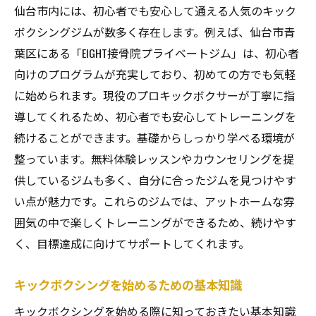
清潔で快適なトレーニング環境仙台市のキック
仙台市内には、初心者でも安心して通える人気のキック
ボクシングジム特集
ボクシングジムが数多く存在します。例えば、仙台市青
清潔な環境で安心してトレーニングを
葉区にある「EIGHT接骨院プライベートジム」は、初心者
向けのプログラムが充実しており、初めての方でも気軽
仙台市のジムの快適なトレーニング環境
に始められます。現役のプロキックボクサーが丁寧に指
清潔さと快適さを兼ね備えたジムの紹介
導してくれるため、初心者でも安心してトレーニングを
初心者にも安心の清潔なジム環境
続けることができます。基礎からしっかり学べる環境が
トレーニングを快適に続けるためのポイン
整っています。無料体験レッスンやカウンセリングを提
ト
供しているジムも多く、自分に合ったジムを見つけやす
仙台市のジムで整った環境の魅力
い点が魅力です。これらのジムでは、アットホームな雰
仙台市のキックボクシングジムで新しい挑戦を
囲気の中で楽しくトレーニングができるため、続けやす
始める方法
く、目標達成に向けてサポートしてくれます。
新しい挑戦を始めるための心構え
キックボクシングを始めるための基本知識
キックボクシングを始めるためのステップ
仙台市で新しい挑戦を楽しむジム選び
キックボクシングを始める際に知っておきたい基本知識