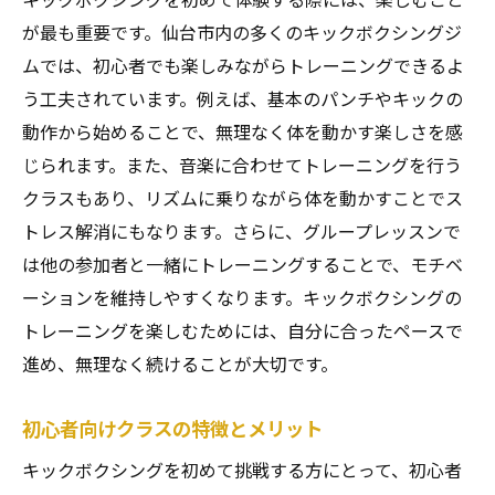
ルを手に入れる
が最も重要です。仙台市内の多くのキックボクシングジ
EIGHT接骨院プライベートジムでのトレーニ
ムでは、初心者でも楽しみながらトレーニングできるよ
ング内容
う工夫されています。例えば、基本のパンチやキックの
健康的な生活を目指すキックボクシングの
動作から始めることで、無理なく体を動かす楽しさを感
メリット
じられます。また、音楽に合わせてトレーニングを行う
クラスもあり、リズムに乗りながら体を動かすことでス
EIGHT接骨院プライベートジムの利用者の声
トレス解消にもなります。さらに、グループレッスンで
キックボクシングで心身ともにリフレッシ
は他の参加者と一緒にトレーニングすることで、モチベ
ュ
ーションを維持しやすくなります。キックボクシングの
仙台市のキックボクシングジムで個別指導を受
トレーニングを楽しむためには、自分に合ったペースで
けるメリット
進め、無理なく続けることが大切です。
個別指導がもたらす効果とは
キックボクシングでの個別指導の重要性
初心者向けクラスの特徴とメリット
仙台市のジムで受けられる個別トレーニン
キックボクシングを初めて挑戦する方にとって、初心者
グ内容