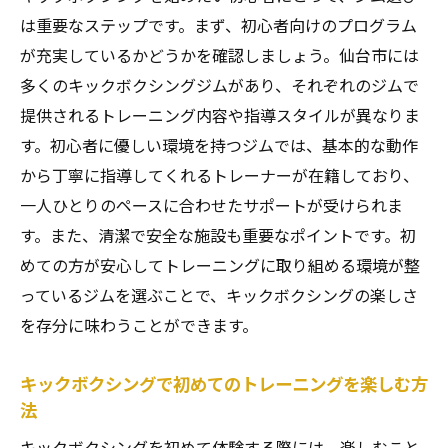
初心者必見のジム
は重要なステップです。まず、初心者向けのプログラム
初めての方におすすめのキックボクシング
が充実しているかどうかを確認しましょう。仙台市には
ジム
多くのキックボクシングジムがあり、それぞれのジムで
仙台市の初心者向けキックボクシングジム
提供されるトレーニング内容や指導スタイルが異なりま
の特徴
す。初心者に優しい環境を持つジムでは、基本的な動作
初心者が安心して通えるジムの選び方
から丁寧に指導してくれるトレーナーが在籍しており、
一人ひとりのペースに合わせたサポートが受けられま
仙台市内の初心者向けクラスの充実度
す。また、清潔で安全な施設も重要なポイントです。初
初めてでも安心のキックボクシングジム紹
めての方が安心してトレーニングに取り組める環境が整
介
っているジムを選ぶことで、キックボクシングの楽しさ
初心者に優しいジムのトレーニング内容
を存分に味わうことができます。
キックボクシングで健康的な生活をEIGHT接骨院
プライベートジムの魅力
キックボクシングで初めてのトレーニングを楽しむ方
EIGHT接骨院プライベートジムの特徴と魅力
法
キックボクシングで健康的なライフスタイ
キックボクシングを初めて体験する際には、楽しむこと