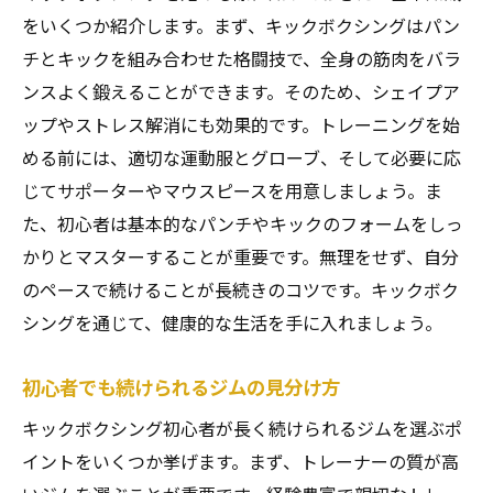
をいくつか紹介します。まず、キックボクシングはパン
新しい挑戦を支えるジムのトレーニング内
チとキックを組み合わせた格闘技で、全身の筋肉をバラ
容
ンスよく鍛えることができます。そのため、シェイプア
初心者でも挑戦しやすいジムの紹介
ップやストレス解消にも効果的です。トレーニングを始
仙台市で新しい挑戦を続けるためのコツ
める前には、適切な運動服とグローブ、そして必要に応
EIGHT接骨院プライベートジムでキックボクシン
じてサポーターやマウスピースを用意しましょう。ま
グ初心者でも安心
た、初心者は基本的なパンチやキックのフォームをしっ
初心者でも安心のEIGHT接骨院プライベート
かりとマスターすることが重要です。無理をせず、自分
ジム
のペースで続けることが長続きのコツです。キックボク
EIGHT接骨院プライベートジムの安心ポイン
シングを通じて、健康的な生活を手に入れましょう。
ト
初心者向けのプログラムと指導内容
初心者でも続けられるジムの見分け方
EIGHT接骨院プライベートジムでの成功体験
キックボクシング初心者が長く続けられるジムを選ぶポ
談
イントをいくつか挙げます。まず、トレーナーの質が高
初心者が安心して通えるジムの魅力