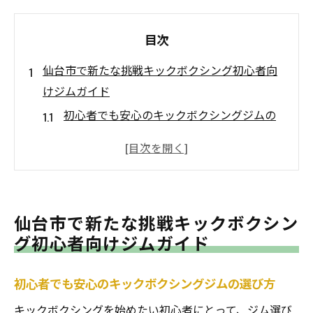
目次
仙台市で新たな挑戦キックボクシング初心者向
けジムガイド
初心者でも安心のキックボクシングジムの
選び方
キックボクシングで初めてのトレーニング
を楽しむ方法
初心者向けクラスの特徴とメリット
仙台市で新たな挑戦キックボクシン
仙台市内で人気の初心者向けジム紹介
グ初心者向けジムガイド
キックボクシングを始めるための基本知識
初心者でも続けられるジムの見分け方
初心者でも安心のキックボクシングジムの選び方
宮城県仙台市でキックボクシングを始めるなら
キックボクシングを始めたい初心者にとって、ジム選び