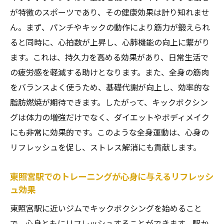
ング全身運動のすすめ
が特徴のスポーツであり、その健康効果は計り知れませ
時間がない人でも続けられる全身運動
ん。まず、パンチやキックの動作により筋力が鍛えられ
東照宮駅でのキックボクシングがもたらす
ると同時に、心拍数が上昇し、心肺機能の向上に繋がり
ライフスタイルの変化
ます。これは、持久力を高める効果があり、日常生活で
現代人に必要な心肺機能強化の提案
の疲労感を軽減する助けとなります。また、全身の筋肉
をバランスよく使うため、基礎代謝が向上し、効率的な
効率的なトレーニングで健康を手に入れる
脂肪燃焼が期待できます。したがって、キックボクシン
東照宮駅周辺の便利なジム利用法
グは体力の増強だけでなく、ダイエットやボディメイク
忙しい日々にこそおすすめするキックボク
にも非常に効果的です。このような全身運動は、心身の
シング
リフレッシュを促し、ストレス解消にも貢献します。
心肺機能を高める東照宮駅のキックボクシング
がもたらす健康効果
東照宮駅でのトレーニングが心身に与えるリフレッシ
キックボクシングで得る心肺機能改善の科
ュ効果
学
東照宮駅に近いジムでキックボクシングを始めること
東照宮駅でのトレーニングがもたらす健康
で、心身ともにリフレッシュすることができます。駅か