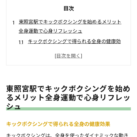
目次
東照宮駅でキックボクシングを始めるメリット
全身運動で心身リフレッシュ
キックボクシングで得られる全身の健康効
果
東照宮駅でのトレーニングが心身に与える
リフレッシュ効果
駅近で始める全身運動の魅力と効率
東照宮駅でキックボクシングを始め
ストレス解消に最適なキックボクシングの
るメリット全身運動で心身リフレッ
秘訣
シュ
日常に取り入れたい全身運動のメリット
東照宮駅で体験する心身のリセット
キックボクシングで得られる全身の健康効果
忙しい現代人に最適東照宮駅でのキックボクシ
キックボクシングは、全身を使ったダイナミックな動き