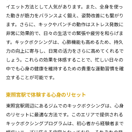
東照宮駅での運動が提供する多様な効果
イエット方法として人気があります。また、全身を使っ
体力向上を支えるキックボクシングの魅力
た動きが筋力をバランスよく鍛え、姿勢改善にも繋がり
ます。さらに、キックやパンチの動作はストレス発散に
全身の健康を促進する運動の実践
非常に効果的で、日々の生活での緊張や疲労を和らげま
東照宮駅での新しいフィットネス体験
す。キックボクシングは、心肺機能も高めるため、持久
キックボクシングがもたらす日常生活への
力の向上に寄与し、日常の活力をさらに高めてくれるで
影響
しょう。これらの効果を体感することで、忙しい日々の
心身のバランスを整える東照宮駅でのキックボ
中でも心身の健康を維持するための貴重な運動習慣を確
クシング体験
立することが可能です。
心と体の調和を目指す全身運動
東照宮駅で得る心身の安定感
東照宮駅で体験する心身のリセット
バランスの取れたライフスタイルへの導入
東照宮駅周辺にあるジムでのキックボクシングは、心身
キックボクシングがもたらす内面的な成長
のリセットに最適な方法です。このエリアで提供される
東照宮駅でのトレーニングを通じた自己改
キックボクシングプログラムは、初心者から経験者まで
革