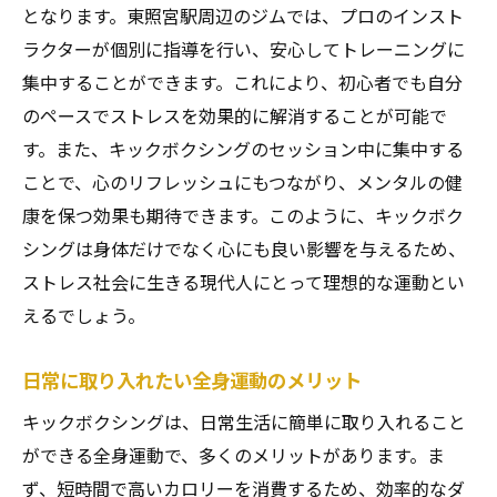
健康的なライフスタイルを手に入れる東照宮駅
となります。東照宮駅周辺のジムでは、プロのインスト
のキックボクシング
ラクターが個別に指導を行い、安心してトレーニングに
東照宮駅で始める新しい健康習慣
集中することができます。これにより、初心者でも自分
のペースでストレスを効果的に解消することが可能で
キックボクシングが提供するライフスタイ
す。また、キックボクシングのセッション中に集中する
ル改善
ことで、心のリフレッシュにもつながり、メンタルの健
健康維持に必要な全身運動の導入
康を保つ効果も期待できます。このように、キックボク
東照宮駅周辺での健康コミュニティ参加法
シングは身体だけでなく心にも良い影響を与えるため、
キックボクシングを通じた健康的な変化の
ストレス社会に生きる現代人にとって理想的な運動とい
体験
えるでしょう。
ライフスタイルを向上するための東照宮駅
での選択
日常に取り入れたい全身運動のメリット
東照宮駅でのキックボクシングがもたらす全身
キックボクシングは、日常生活に簡単に取り入れること
運動の魅力
ができる全身運動で、多くのメリットがあります。ま
全身で楽しむキックボクシングの魅力
ず、短時間で高いカロリーを消費するため、効率的なダ