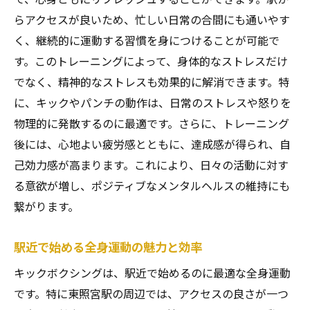
的な変化
らアクセスが良いため、忙しい日常の合間にも通いやす
全身運動による心肺機能向上の重要性
く、継続的に運動する習慣を身につけることが可能で
日常生活を支える心肺機能の強化法
す。このトレーニングによって、身体的なストレスだけ
でなく、精神的なストレスも効果的に解消できます。特
東照宮駅で健康を手に入れるためのポイン
に、キックやパンチの動作は、日常のストレスや怒りを
ト
物理的に発散するのに最適です。さらに、トレーニング
キックボクシングによる心身のバランス改
後には、心地よい疲労感とともに、達成感が得られ、自
善
己効力感が高まります。これにより、日々の活動に対す
ストレス解消に効果的東照宮駅周辺でのキック
る意欲が増し、ポジティブなメンタルヘルスの維持にも
ボクシング全身運動
繋がります。
キックボクシングがもたらすストレス軽減
効果
駅近で始める全身運動の魅力と効率
東照宮駅での運動が心に与えるリラックス
キックボクシングは、駅近で始めるのに最適な全身運動
作用
です。特に東照宮駅の周辺では、アクセスの良さが一つ
ストレスをリセットする全身運動の実践