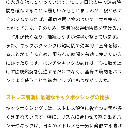
の大きな魅力となっています。忙しい日常の中で運動時
東照宮駅で始める健康的なメンタルケア
間を確保することは難しいかもしれませんが、駅からす
日常に取り入れたいストレス解消法
ぐのジムであれば、通勤や買い物のついでに立ち寄るこ
キックボクシングによる心のリフレッシュ
とができます。そのため、定期的な運動習慣を続けるハ
ードルが低くなり、継続しやすい環境が整っています。
短時間で効果的東照宮駅でキックボクシングを
また、キックボクシングは短時間で効率的に全身を鍛え
始める理由
ることができるため、限られた時間を有効に使いたい方
忙しい人に最適な短時間トレーニング
にぴったりです。パンチやキックの動作は、心拍数を上
効率的な運動で健康を維持する方法
げて脂肪燃焼を促進するだけでなく、全身の筋肉をバラ
東照宮駅でのキックボクシングが提供する
ンスよく使うことで筋力アップにもつながります。
タイムセービング
短時間で得ることができる健康効果
ストレス解消に最適なキックボクシングの秘訣
東照宮駅でのフィットネスライフの始め方
キックボクシングには、ストレス解消に役立つ要素が多
キックボクシングがもたらす時間管理の利
く含まれています。特に、リズムに合わせて繰り出すパ
点
ンチやキックは、日々のストレスを一気に発散する助け