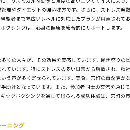
特に、リズミカルな動きと強度の高いエクササイズにより
日常生活に取り入れるキックボクシングのポイント
重管理やダイエットの強い味方です。さらに、ストレス発
宮町でのトレーニングを最大限に活用する方法
ら経験者まで幅広いレベルに対応したプランが用意されて
ストレス発散に最適！宮町でのキックボクシングのすすめ
クボクシングは、心身の健康を総合的にサポートします。
キックボクシングで心のリフレッシュ
ストレス解消に効果的な技術と動作
忙しい日常に役立つキックボクシングの時間
た多くの人々が、その効果を実感しています。働き盛りの
宮町での定期的なトレーニングの利点
まれています。特にストレスの多い日常から解放され、精
心の健康を促進するキックボクシングの習慣
という声が多く寄せられています。実際、宮町の自然豊か
地元の仲間と共に楽しむストレス発散法
す手助けとなっています。また、参加者同士の交流を通じ
。キックボクシングを通じて得られる成功体験は、宮町の
地域の自然を活かした宮町でのキックボクシングの魅力
宮町の豊かな自然がもたらすトレーニングの利点
自然と共に行うアウトドアキックボクシング
レーニング
地域の風景に触れながらのリラクゼーショントレーニ