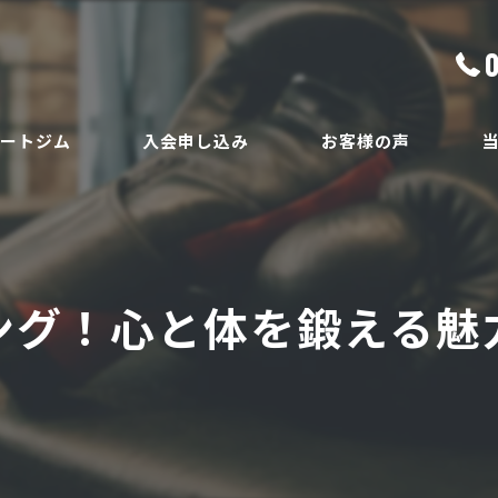
ベートジム
入会申し込み
お客様の声
ボ
員
ダ
ング！心と体を鍛える魅
ボ
腰
安