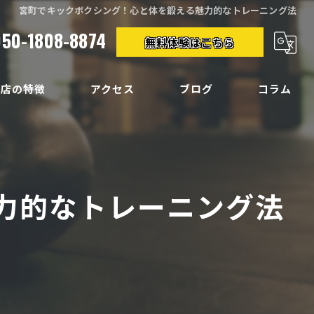
宮町でキックボクシング！心と体を鍛える魅力的なトレーニング法
050-1808-8874
無料体験はこちら
当店の特徴
アクセス
ブログ
コラム
クササイズ
イエット
力的なトレーニング法
ディメイク
痛
い