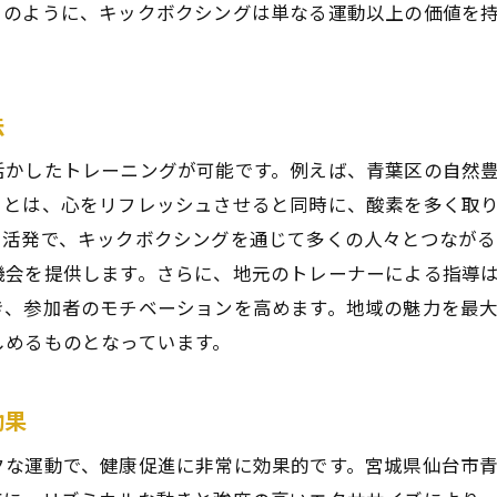
地元のコミュニティと共に始めるキックボクシング
このように、キックボクシングは単なる運動以上の価値を
自然と共に鍛える宮町のキックボクシング体験
自然豊かな環境でのキックボクシングの魅力
法
宮町の自然を感じるアウトドアトレーニング
公園や川沿いで楽しむキックボクシング
活かしたトレーニングが可能です。例えば、青葉区の自然
四季折々の風景とともに鍛える方法
ことは、心をリフレッシュさせると同時に、酸素を多く取
も活発で、キックボクシングを通じて多くの人々とつながる
自然環境がもたらすリラクゼーション効果
機会を提供します。さらに、地元のトレーナーによる指導
地域の自然を活かした独自のトレーニングスタイル
き、参加者のモチベーションを高めます。地域の魅力を最
宮町でキックボクシングを楽しむためのトレーニング方法
しめるものとなっています。
効果的なキックボクシングトレーニングのコツ
宮町でのトレーニングプランの立て方
効果
初心者から上級者までのトレーニングメニュー
クな運動で、健康促進に非常に効果的です。宮城県仙台市
キックボクシングのパワーアップテクニック