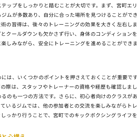
ステップをしっかりと踏むことが大切です。まず、宮町エ
宮町で広がるキックボクシングのコミュニティ
るジムが多数あり、自分に合った場所を見つけることがで
共通の趣味が育む友情と絆
技術の習得は、後々のトレーニングの効果を大きく左右し
新しい出会いがもたらす人生の変化
プとクールダウンも欠かさず行い、身体のコンディション
トレーニングを通じて得られる貴重な体験
に楽しみながら、安全にトレーニングを進めることができ
めには、いくつかのポイントを押さえておくことが重要で
びの際は、スタッフやトレーナーの資格や経歴も確認しま
めるのも一つの方法です。さらに、初心者向けのクラスが
しているジムでは、他の参加者との交流を楽しみながらト
をしっかり行うことで、宮町でのキックボクシングライフ
備と心構え