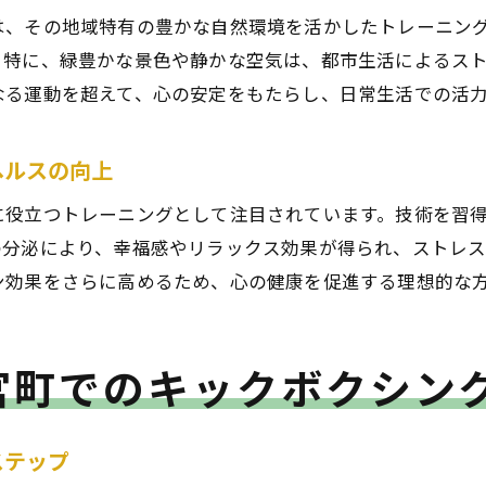
自然環境が育む心身のバランス
は、その地域特有の豊かな自然環境を活かしたトレーニン
。特に、緑豊かな景色や静かな空気は、都市生活によるス
宮町の自然を活用した独自のエクササイズ
なる運動を超えて、心の安定をもたらし、日常生活での活
四季を楽しむキックボクシングのスタイル
キックボクシングで心と体をリフレッシュする宮町の生活
ヘルスの向上
宮町での日常に取り入れるキックボクシング
に役立つトレーニングとして注目されています。技術を習
健康的なライフスタイルを実現する方法
の分泌により、幸福感やリラックス効果が得られ、ストレ
地元住民が愛するリフレッシュ方法
ン効果をさらに高めるため、心の健康を促進する理想的な
心身を整えるキックボクシングの習慣
宮町のコミュニティと共に楽しむアクティブライフ
キックボクシングがもたらす生活の質の向上
宮町でのキックボクシン
宮町でキックボクシングを通じて得られる新しい仲間と体
キックボクシングが繋ぐ新しい人間関係
ステップ
地元の仲間と共に過ごすトレーニングの時間