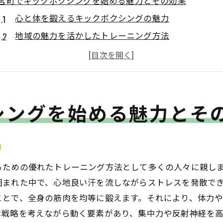
宮町でキックボクシングを始める魅力とその効果
心と体を鍛えるキックボクシングの魅力
地域の魅力を活かしたトレーニング方法
健康促進に役立つキックボクシングの効果
宮町でのキックボクシングの成功体験
地元の自然環境を利用した効果的なトレーニング
シングを始める魅力とそ
キックボクシングがもたらすメンタルヘルスの向上
初心者でも安心！宮町でのキックボクシングの第一歩
キックボクシング初心者におすすめのステップ
力
宮町で安心して始めるためのガイド
るための優れたトレーニング方法として多くの人々に親し
初めてのキックボクシング：必要な準備と心構え
囲まれた中で、心地良い汗を流しながらストレスを発散で
宮町の初心者向けキックボクシングクラスの特徴
ことで、全身の筋肉を均等に鍛えます。それにより、体力
初心者がつまずきやすいポイントとその克服法
は戦略を考えながら動く要素があり、集中力や反射神経を