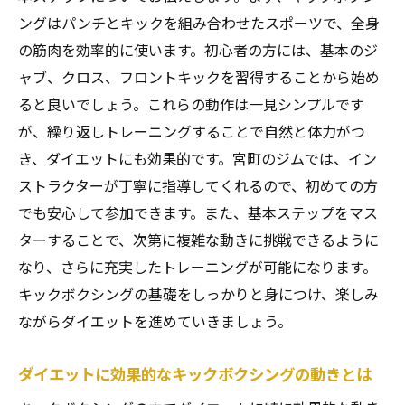
仙台市青葉区で見つけた！キックボクシングで
ングはパンチとキックを組み合わせたスポーツで、全身
健康的な体作り
の筋肉を効率的に使います。初心者の方には、基本のジ
青葉区で人気のキックボクシングジム一覧
ャブ、クロス、フロントキックを習得することから始め
キックボクシングがもたらす健康効果とは
ると良いでしょう。これらの動作は一見シンプルです
仙台市青葉区でのキックボクシング体験
が、繰り返しトレーニングすることで自然と体力がつ
き、ダイエットにも効果的です。宮町のジムでは、イン
キックボクシングによるストレス解消法
ストラクターが丁寧に指導してくれるので、初めての方
青葉区でキックボクシングを続ける方法
でも安心して参加できます。また、基本ステップをマス
健康的な体作りに役立つキックボクシング
ターすることで、次第に複雑な動きに挑戦できるように
全身運動のキックボクシングで効率的にカロリ
なり、さらに充実したトレーニングが可能になります。
ー消費
キックボクシングの基礎をしっかりと身につけ、楽しみ
キックボクシングで全身を使った効果的な
ながらダイエットを進めていきましょう。
運動法
効率的なカロリー消費を促すキックボクシ
ダイエットに効果的なキックボクシングの動きとは
ングの技