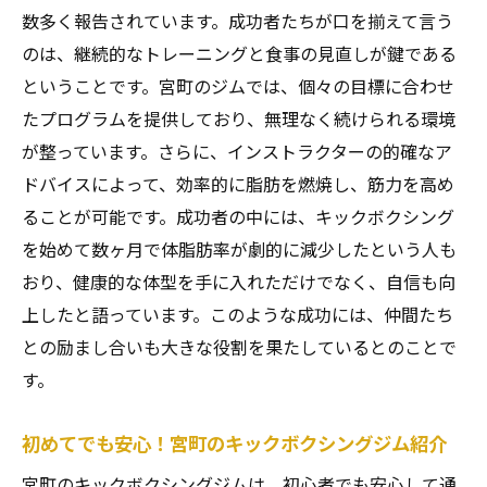
キックボクシング仲間との交流の楽しみ方
数多く報告されています。成功者たちが口を揃えて言う
キックボクシングで健康美を手に入れる方法を
のは、継続的なトレーニングと食事の見直しが鍵である
解説
ということです。宮町のジムでは、個々の目標に合わせ
美と健康を両立させるキックボクシングの
たプログラムを提供しており、無理なく続けられる環境
秘訣
が整っています。さらに、インストラクターの的確なア
キックボクシングで内側から輝く健康美を
ドバイスによって、効率的に脂肪を燃焼し、筋力を高め
ることが可能です。成功者の中には、キックボクシング
健康美を目指すためのキックボクシングル
を始めて数ヶ月で体脂肪率が劇的に減少したという人も
ーティン
おり、健康的な体型を手に入れただけでなく、自信も向
生活にキックボクシングを取り入れる方法
上したと語っています。このような成功には、仲間たち
健康美を保つためのキックボクシングの継
との励まし合いも大きな役割を果たしているとのことで
続法
す。
美しさを引き出すキックボクシングの習慣
宮町のキックボクシングで引き締まった体を目
初めてでも安心！宮町のキックボクシングジム紹介
指そう
宮町のキックボクシングジムは、初心者でも安心して通