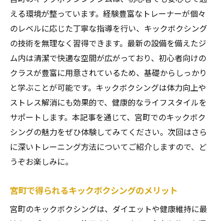
引き締まった体を作るキックボクシングの
える環境が整っています。経験豊富なトレーナーが個々
秘訣
のレベルに応じた丁寧な指導を行い、キックボクシング
宮町で得られる理想のフィットネス環境
の技術を無理なく習得できます。最新の設備を備えたジ
キックボクシングで理想のボディラインを
ム内は清潔で快適な空間が広がっており、初心者向けの
宮町でのキックボクシング成功事例紹介
クラスが豊富に用意されているため、基礎からしっかり
と学ぶことが可能です。キックボクシングは体力向上や
引き締まる体の変化を実感するキックボク
ストレス解消にも効果的で、健康的なライフスタイルを
シング
サポートします。本記事を通じて、宮町でのキックボク
宮町でのトレーニング計画の立て方
シングの魅力をぜひ体験してみてください。次回はさら
続けやすい！仙台市のキックボクシングでダイ
に深いトレーニング方法についてご紹介しますので、ど
エット成功
うぞお楽しみに。
続けやすいキックボクシングの魅力
仙台市でのキックボクシング成功者の声
宮町で得られるキックボクシングのメリット
ダイエット成功の秘訣はキックボクシング
宮町のキックボクシングは、ダイエットや健康維持に最
にあり