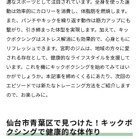
適なスポーツとして注目されています。全身を使った運
挫折しないためのキックボクシングスケジ
動は効率的にカロリーを消費し、体脂肪を燃焼します。
ュール
また、パンチやキックを繰り返す動作は筋力アップにも
仙台市で続けるキックボクシングのポイン
繋がり、引き締まった体型を実現します。加えて、キッ
ト
クボクシングはストレス解消にも効果的で、心身ともに
快適に続けるためのキックボクシング環境
リフレッシュできます。宮町のジムは、地域の方々に愛
される存在として、健康的なライフスタイルを支援して
います。これを機にキックボクシングを始めてみてはい
かがでしょうか。本記事を締めくくるにあたり、次回の
エピソードでは新たなトレーニング方法をご紹介します
ので、お楽しみに。
仙台市青葉区で見つけた！キックボ
クシングで健康的な体作り