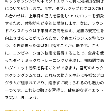
キックボクシングの中でダイエットに特に効果的な動き
キックボクシングで燃焼するカロリー量を
について紹介します。まず、ダブルジャブとクロスの組
比較
み合わせは、上半身の筋力を強化しつつカロリーを消費
全身運動としてのキックボクシングの魅力
するため、体脂肪を効率的に燃焼します。次に、ラウン
短時間で結果を出すキックボクシングのテ
ドハウスキックは下半身の筋肉を鍛え、足腰の安定性を
クニック
向上させることができるため、全身のバランスを整えつ
つ、引き締まった体型を目指すことが可能です。さら
カロリー消費を最大化するキックボクシン
に、コンビネーション技術を習得することで、全身を使
グのコツ
ったダイナミックなトレーニングが実現し、短時間で高
パンチとキックで鍛える！キックボクシングの
いダイエット効果を得ることができます。宮町のキック
魅力とは
ボクシングジムでは、これらの動きを中心に多様なプロ
パンチとキックの基本動作をマスターしよ
グラムが組まれており、飽きずに続けられるのも魅力の
う
一つです。これらの動きを習得し、健康的なダイエット
キックボクシングで得られる筋力アップ効
を実現しましょう。
果
パンチとキックで体を引き締める方法