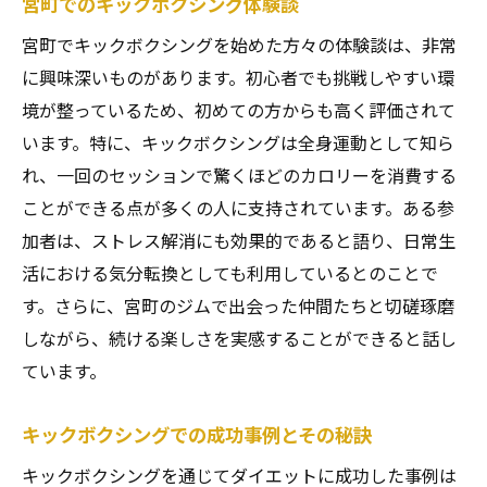
宮町でのキックボクシング体験談
キックボクシングの動きで体幹を鍛える
宮町でキックボクシングを始めた方々の体験談は、非常
トレーニングにおけるパンチとキックの役
に興味深いものがあります。初心者でも挑戦しやすい環
割
境が整っているため、初めての方からも高く評価されて
キックボクシングの爽快感を体験しよう
います。特に、キックボクシングは全身運動として知ら
仲間と楽しむキックボクシングでモチベーショ
れ、一回のセッションで驚くほどのカロリーを消費する
ンを維持
ことができる点が多くの人に支持されています。ある参
加者は、ストレス解消にも効果的であると語り、日常生
キックボクシングで作るチームワークの重
活における気分転換としても利用しているとのことで
要性
す。さらに、宮町のジムで出会った仲間たちと切磋琢磨
仲間と励まし合うキックボクシングの魅力
しながら、続ける楽しさを実感することができると話し
コミュニティとしてのキックボクシング
ています。
モチベーション維持のためのグループトレ
ーニング
キックボクシングでの成功事例とその秘訣
一緒に頑張る仲間の存在が与える影響
キックボクシングを通じてダイエットに成功した事例は