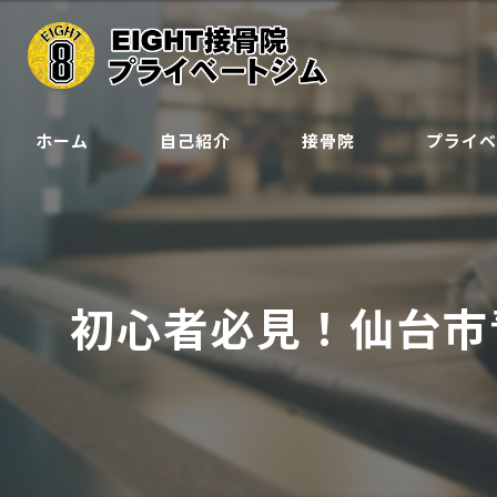
ホーム
自己紹介
接骨院
プライ
クラス
ジュニア会
初心者必見！仙台市
予約