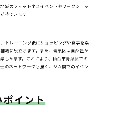
、地域のフィットネスイベントやワークショッ
も期待できます。
め、トレーニング後にショッピングや食事を楽
養補給に役立ちます。また、青葉区は自然豊か
も楽しめます。これにより、仙台市青葉区での
同士のネットワークも強く、ジム間でのイベン
いポイント