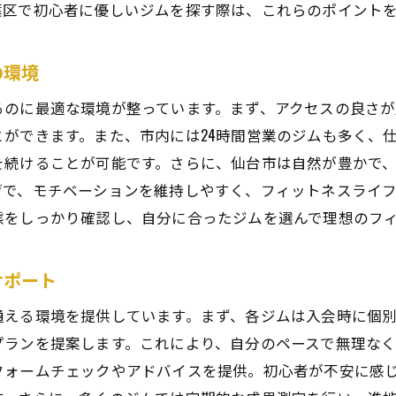
施設内の設備と環境チェックポイント
葉区で初心者に優しいジムを探す際は、これらのポイント
仙台市の初心者向けジムプログラムの魅力を紹介
初心者に適したトレーニングメニューとは
の環境
グループクラスの魅力と参加のメリット
るのに最適な環境が整っています。まず、アクセスの良さが
初回体力測定がもたらす安心感
ができます。また、市内には24時間営業のジムも多く、
有酸素運動と筋力トレーニングの組み合わせ
を続けることが可能です。さらに、仙台市は自然が豊かで
げで、モチベーションを維持しやすく、フィットネスライ
短時間で効果を実感できるプログラムの紹介
態をしっかり確認し、自分に合ったジムを選んで理想のフ
初心者が続けやすいジムプログラムの選び方
初めてのジム通いで失敗しないための仙台ガイド
サポート
準備段階で知っておくべき基本事項
通える環境を提供しています。まず、各ジムは入会時に個
初心者が避けるべきジム通いの落とし穴
プランを提案します。これにより、自分のペースで無理な
成功体験から学ぶジム通いのコツ
フォームチェックやアドバイスを提供。初心者が不安に感
仙台市でのジム通いを習慣化する方法