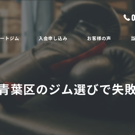
ベートジム
入会申し込み
お客様の声
ボ
員
ダ
青葉区のジム選びで失
ボ
腰
安