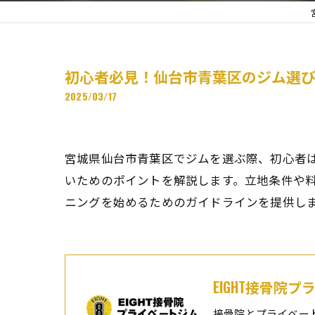
初心者必見！仙台市青葉区のジム選
2025/03/17
宮城県仙台市青葉区でジムを選ぶ際、初心者
いためのポイントを解説します。立地条件や
ニングを始めるためのガイドラインを提供し
EIGHT接骨院
接骨院とプライベー