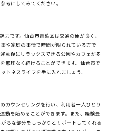
を参考にしてみてください。
魅力です。仙台市青葉区は交通の便が良く、
仕事や家庭の事情で時間が限られている方で
、運動後にリラックスできる公園やカフェが多
フを無理なく続けることができます。仙台市で
ィットネスライフを手に入れましょう。
別のカウンセリングを行い、利用者一人ひとり
く運動を始めることができます。また、経験豊
じがちな部分をしっかりとサポートしてくれる