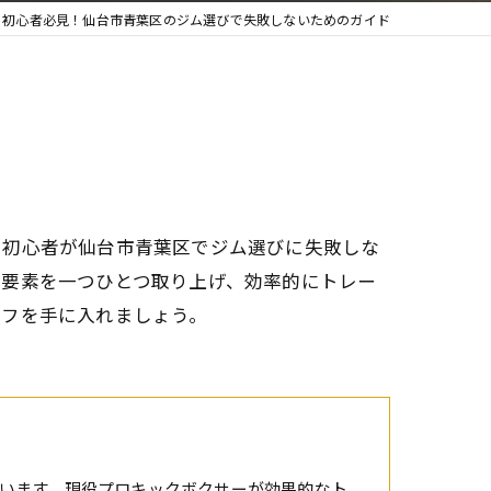
初心者必見！仙台市青葉区のジム選びで失敗しないためのガイド
、初心者が仙台市青葉区でジム選びに失敗しな
な要素を一つひとつ取り上げ、効率的にトレー
イフを手に入れましょう。
います。現役プロキックボクサーが効果的なト