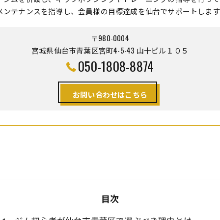
メンテナンスを指導し、会員様の目標達成を仙台でサポートします
〒980-0004
宮城県仙台市青葉区宮町4-5-43 山十ビル１０５
050-1808-8874
お問い合わせはこちら
目次