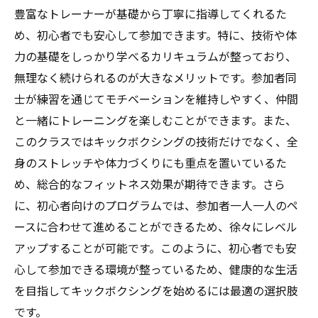
キックボクシングで健康的な生活を始めるため
豊富なトレーナーが基礎から丁寧に指導してくれるた
のステップガイド
め、初心者でも安心して参加できます。特に、技術や体
キックボクシングを始める前に知っておく
力の基礎をしっかり学べるカリキュラムが整っており、
べきこと
無理なく続けられるのが大きなメリットです。参加者同
健康的な生活習慣を築くキックボクシング
士が練習を通じてモチベーションを維持しやすく、仲間
の取り入れ方
と一緒にトレーニングを楽しむことができます。また、
このクラスではキックボクシングの技術だけでなく、全
宮町でのキックボクシング体験の始め方
身のストレッチや体力づくりにも重点を置いているた
キックボクシングを続けるためのモチベー
め、総合的なフィットネス効果が期待できます。さら
ション維持法
に、初心者向けのプログラムでは、参加者一人一人のペ
健康促進のためのキックボクシングと食事
ースに合わせて進めることができるため、徐々にレベル
療法の組み合わせ
アップすることが可能です。このように、初心者でも安
宮町での日常にキックボクシングを組み込
心して参加できる環境が整っているため、健康的な生活
む方法
を目指してキックボクシングを始めるには最適の選択肢
宮町でのキックボクシング体験談と効果的なト
です。