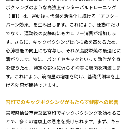
宮町でキックボクシングを楽しむための準
ボクシングのような高強度インターバルトレーニング
備と注意点
（HIIT）は、運動後も代謝を活性化し続ける「アフター
全身運動としてのキックボクシングとストレス
バーン効果」を生み出します。これにより、運動中だけ
解消の効果
でなく、運動後の安静時にもカロリー消費が増加しま
キックボクシングが全身運動として優れて
す。さらに、キックボクシングは心拍数を高めるため、
いる理由
心肺機能の向上にも寄与し、それが脂肪燃焼の最適化に
ストレス軽減に役立つキックボクシングの
繋がります。特に、パンチやキックといった動作が全身
メカニズム
を使うため、特定の部位に偏らず均等に筋肉を刺激しま
日常生活におけるキックボクシングの健康
す。これにより、筋肉量の増加を助け、基礎代謝率を上
効果
げる効果が期待できます。
キックボクシングでの心身のバランス改善
宮町でのキックボクシングがもたらす健康への影響
法
宮町でのキックボクシングとリラクゼーシ
宮城県仙台市青葉区宮町でキックボクシングを始めるこ
ョンの結びつき
とで、多くの健康上の恩恵を受けられます。まず、キッ