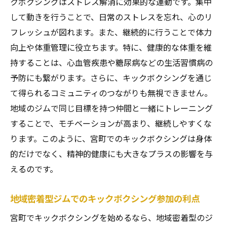
クボクシングはストレス解消に効果的な運動です。集中
ストレスフリーな生活を送るためのキック
して動きを行うことで、日常のストレスを忘れ、心のリ
ボクシング取り入れ方
フレッシュが図れます。また、継続的に行うことで体力
初心者必見！キックボクシングで安全に脂肪を
向上や体重管理に役立ちます。特に、健康的な体重を維
燃焼する方法
持することは、心血管疾患や糖尿病などの生活習慣病の
初心者がキックボクシングを始める際の心
予防にも繋がります。さらに、キックボクシングを通じ
構え
て得られるコミュニティのつながりも無視できません。
キックボクシングの基本技術と安全な動作
地域のジムで同じ目標を持つ仲間と一緒にトレーニング
脂肪燃焼をサポートするキックボクシング
することで、モチベーションが高まり、継続しやすくな
のルーチン
ります。このように、宮町でのキックボクシングは身体
宮町で初心者が参加しやすいクラスの探し
的だけでなく、精神的健康にも大きなプラスの影響を与
方
えるのです。
キックボクシングで体を傷めないための注
地域密着型ジムでのキックボクシング参加の利点
意点
初心者が知っておきたいキックボクシング
宮町でキックボクシングを始めるなら、地域密着型のジ