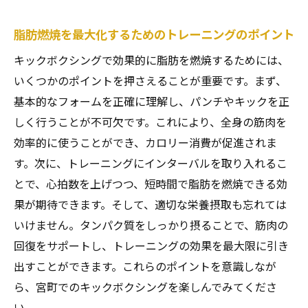
レーニング方法
宮町での実際のキックボクシング体験者の
脂肪燃焼を最大化するためのトレーニングのポイント
声
キックボクシングで効果的に脂肪を燃焼するためには、
効果が実感できるキックボクシングのトレ
いくつかのポイントを押さえることが重要です。まず、
ーニングメニュー
基本的なフォームを正確に理解し、パンチやキックを正
キックボクシングで得られる具体的な健康
しく行うことが不可欠です。これにより、全身の筋肉を
改善例
効率的に使うことができ、カロリー消費が促進されま
宮町のジムでのキックボクシング体験談の
す。次に、トレーニングにインターバルを取り入れるこ
共有
とで、心拍数を上げつつ、短時間で脂肪を燃焼できる効
果が期待できます。そして、適切な栄養摂取も忘れては
キックボクシングを通じて得られるメンタ
いけません。タンパク質をしっかり摂ることで、筋肉の
ルの変化
回復をサポートし、トレーニングの効果を最大限に引き
宮町でのキックボクシング仲間との交流の
出すことができます。これらのポイントを意識しなが
楽しみ
ら、宮町でのキックボクシングを楽しんでみてくださ
脂肪燃焼を加速するためのキックボクシングプ
い。