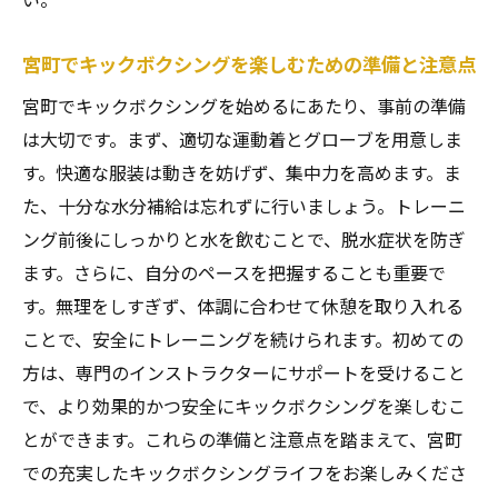
ログラムの魅力
脂肪燃焼効果を高めるキックボクシングの
宮町でキックボクシングを楽しむための準備と注意点
プログラム
宮町でキックボクシングを始めるにあたり、事前の準備
宮町で試せる人気のキックボクシングクラ
は大切です。まず、適切な運動着とグローブを用意しま
ス紹介
す。快適な服装は動きを妨げず、集中力を高めます。ま
短期間で成果を出すためのトレーニングの
た、十分な水分補給は忘れずに行いましょう。トレーニ
秘訣
ング前後にしっかりと水を飲むことで、脱水症状を防ぎ
キックボクシングでの脂肪燃焼を加速させ
ます。さらに、自分のペースを把握することも重要で
るテクニック
す。無理をしすぎず、体調に合わせて休憩を取り入れる
宮町のジムで提供される多様なプログラム
ことで、安全にトレーニングを続けられます。初めての
の活用法
方は、専門のインストラクターにサポートを受けること
脂肪燃焼を助けるキックボクシング専用サ
で、より効果的かつ安全にキックボクシングを楽しむこ
プリメントの選び方
とができます。これらの準備と注意点を踏まえて、宮町
での充実したキックボクシングライフをお楽しみくださ
キックボクシングがもたらす心身の変革と宮町