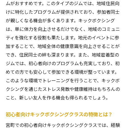
用具の選び方
ムがおすすめです。このタイプのジムでは、地域住民向
宮町の自然環境とキックボクシングが生み出す
けに特化したプログラムが提供されており、参加者同士
リフレッシュ効果
が親しくなる機会が多くあります。キックボクシング
は、単に体力を向上させるだけでなく、地域のコミュニ
宮町の自然環境を活用したキックボクシン
ティを強化する役割も果たします。地元のイベントに参
グの魅力
加することで、地域全体の健康意識を向上させることが
リフレッシュに最適な宮町のスポット紹介
でき、住民同士の絆も深まります。また、地域密着型の
自然の中で行うキックボクシングの効果と
ジムでは、初心者向けのプログラムも充実しており、初
は？
めての方でも安心して参加できる環境が整っています。
宮町の自然が提供するメンタルヘルスへの
このような環境でトレーニングを行うことで、キックボ
貢献
クシングを通じたストレス発散や健康維持はもちろんの
キックボクシングと自然環境の組み合わせ
こと、新しい友人を作る機会も得られるでしょう。
の利点
宮町で自然を感じながらキックボクシング
初心者向けキックボクシングクラスの特徴とは？
を楽しむ方法
宮町での初心者向けキックボクシングクラスでは、経験