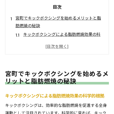
目次
宮町でキックボクシングを始めるメリットと脂
肪燃焼の秘訣
キックボクシングによる脂肪燃焼効果の科
学的根拠
宮町でのキックボクシングがもたらす健康
への影響
地域密着型ジムでのキックボクシング参加
宮町でキックボクシングを始めるメ
の利点
リットと脂肪燃焼の秘訣
初心者向けキックボクシングクラスの特徴
とは？
キックボクシングによる脂肪燃焼効果の科学的根拠
脂肪燃焼を最大化するためのトレーニング
キックボクシングは、効率的な脂肪燃焼を促進する全身
のポイント
運動として注目されています。科学的に見れば、キック