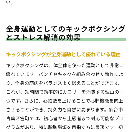
い。
での体験のすすめ
キックボクシングが心身に与えるポジティ
ブな変化
全身運動としてのキックボクシング
宮町でのキックボクシングの体験価値と
とストレス解消の効果
は？
心の健康を保つためのキックボクシングの
キックボクシングが全身運動として優れている理由
役割
キックボクシングは、体全体を使った運動として非常に
宮町でのキックボクシングがもたらす仲間
優れています。パンチやキックを組み合わせた動作によ
との絆
り、全身の筋肉をバランスよく鍛えることができます。
キックボクシングを通じて自分自身の限界
これが、短時間で効率的にカロリーを消費する理由の一
を超える方法
つです。さらに、心拍数を上げることで心肺機能を向上
宮町でのキックボクシングを始めることで
させることができ、持久力も自然に高まります。仙台市
得られる未来
青葉区宮町では、初心者から上級者まで対応可能なプロ
グラムがあり、特に脂肪燃焼を目指す方に最適です。初