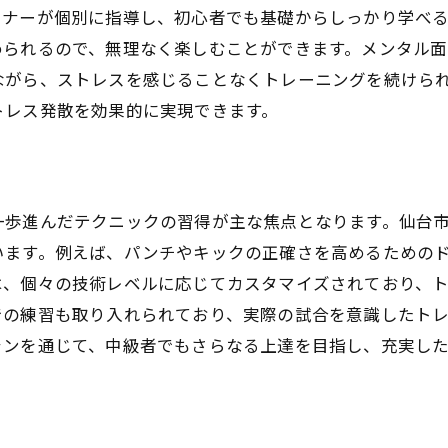
ーナーが個別に指導し、初心者でも基礎からしっかり学べ
環境に優しいフィットネスの実践
められるので、無理なく楽しむことができます。メンタル
自然の中でのトレーニングがもたらす心理的効果
ながら、ストレスを感じることなくトレーニングを続けら
地域の自然を楽しむギアとアパレルの選び方
トレス発散を効果的に実現できます。
自然環境を活かしたサステナブルな健康促進法
一歩進んだテクニックの習得が主な焦点となります。仙台
います。例えば、パンチやキックの正確さを高めるための
は、個々の技術レベルに応じてカスタマイズされており、
での練習も取り入れられており、実際の試合を意識したト
ランを通じて、中級者でもさらなる上達を目指し、充実し