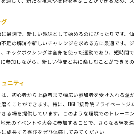
ンを通じて、新たな視点や技術を学ぶことができるため、
ストレス解消に効果的な理由を探る
日常生活に活かせるキックボクシングの技術
ング
たに合ったキックボクシングプランを仙台市青葉区で見つ
散に最適で、新しい趣味として始めるのにぴったりです。
自分に合ったトレーニングスタイルの見つけ方
動不足の解消や新しいチャレンジを求める方に最適です。
プラン選びに役立つチェックポイント
た、キックボクシングは全身を使った運動であり、短時間
経験者からのアドバイスを取り入れる
ィに参加しながら、新しい仲間と共に楽しむことができるの
目標達成のための効果的なプログラム選択
パーソナライズされたトレーニングの利点
ミュニティ
コーチとの相談で最適なプランを決定する
ィは、初心者から上級者まで幅広い参加者を受け入れる温
区でのキックボクシング、初心者必見のトレーニングガイ
磨くことができます。特に、EIGHT接骨院プライベート
初心者が知っておくべき基本のキック技
できる場を提供しています。このような環境でのトレーニ
初めてのトレーニングで気をつけるポイント
、地元のイベントや大会に参加することで、さらなる絆を
初心者に最適なウォーミングアップ方法
共に成長する喜びをぜひ体感してみてください。