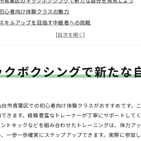
市青葉区のキックボクシングで新たな自分を発見しよう
初心者向け体験クラスの魅力
スキルアップを目指す中級者への挑戦
上級者向けプログラムで技を磨く
新しい趣味として始めるキックボクシング
仙台市青葉区でのキックボクシングコミュニティ
ックボクシングで新たな
体験者の声から見るキックボクシングの効果
区でのキックボクシング、初心者から上級者まで対応
初心者でも安心のサポート体制
中級者向けのテクニック強化プラン
仙台市青葉区での初心者向け体験クラスがおすすめです。
上級者向けの戦略的トレーニング
加できます。経験豊富なトレーナーが丁寧にサポートして
それぞれのレベルに合った指導方法
ロントキックなどを組み合わせたトレーニングは、体力ア
キックボクシングを楽しむためのステップ
め、一歩一歩確実にステップアップできます。実際に参加