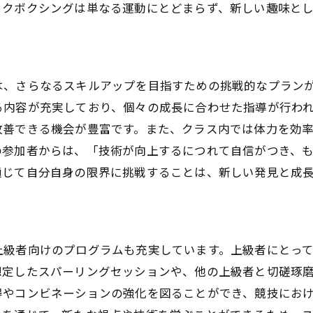
実際の体験談を通じて学ぶ上達のコツ
ックボクシングは単なる運動にとどまらず、新しい趣味とし
と調和した仙台市青葉区でのキックボクシング体験
青葉区の自然環境で健康を意識したトレーニング
アウトドアでのキックボクシングの魅力
は、さらなるスキルアップを目指すための挑戦的なプラン
自然を感じながら体を動かす楽しさ
る内容が充実しており、個々の成長に合わせた指導が行わ
地域の自然と共に進化するトレーニングプラン
改善できる機会が豊富です。また、クラス内では体力を効
の参加者からは、「技術が向上するにつれて自信がつき、
ストレスを自然の中で解消する方法
通じて自分自身の限界に挑戦することは、新しい発見と成
青葉区の風景を楽しみながらのフィットネス
レス発散と体力向上に最適なキックボクシングの魅力
効果的なストレスリリーフテクニック
上級者向けのプログラムも充実しています。上級者にとっ
全身運動で得られるフィットネス効果
想定したスパーリングセッションや、他の上級者と切磋琢
メンタルヘルス向上のためのキックボクシング
得やコンビネーションの強化を図ることができ、競技にお
体力アップをサポートするトレーニングメニュー