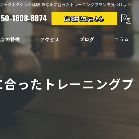
キックボクシング体験 あなたに合ったトレーニングプランを見つけよう
050-1808-8874
無料体験はこちら
当店の特徴
アクセス
ブログ
コラム
クササイズ
イエット
に合ったトレーニングプ
ディメイク
痛
い