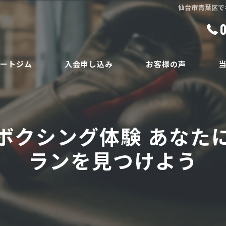
仙台市青葉区で
ベートジム
入会申し込み
お客様の声
ボ
員
ダ
ボクシング体験 あなた
ボ
ランを見つけよう
腰
安