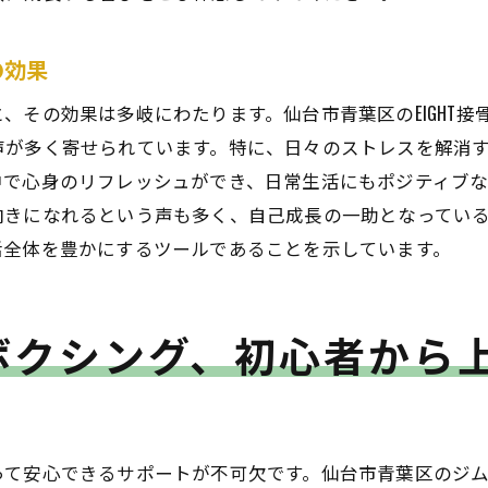
初めてのクラスでの心得とマナー
初心者向けの簡単なストレッチ方法
の効果
トレーニング後のリカバリーテクニック
、その効果は多岐にわたります。仙台市青葉区のEIGHT
と楽しむ仙台市青葉区のキックボクシング体験
声が多く寄せられています。特に、日々のストレスを解消
グループでのトレーニングの利点
中で心身のリフレッシュができ、日常生活にもポジティブな
向きになれるという声も多く、自己成長の一助となってい
仲間と一緒に目標を達成する楽しさ
活全体を豊かにするツールであることを示しています。
コミュニティイベントでの交流の場
共に挑戦し合うパートナーシップの重要性
仲間と共有する成功の喜び
ボクシング、初心者から
トレーニング後のリラックスタイムを楽しむ
クボクシングで仙台市青葉区の自然を感じながら健康を手
自然の中でのエクササイズで得られるリラックス感
って安心できるサポートが不可欠です。仙台市青葉区のジ
青葉区の四季を感じるトレーニング体験