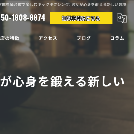
宮城県仙台市で楽しむキックボクシング: 男女が心身を鍛える新しい趣味
050-1808-8874
無料体験はこちら
当店の特徴
アクセス
ブログ
コラム
クササイズ
イエット
女が心身を鍛える新しい
ディメイク
痛
い