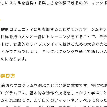
トレーナーとの相性の重要性
新しいスキルを習得する楽しさを体験できるのが、キック
元の文化と歴史に触れる仙台市キックボクシング体験
キックボクシングを通じて地域を知る方法
め
仙台市の歴史とスポーツ文化の関係
と健康コミュニティにも参加することができます。ジムや
地元イベントとキックボクシングのコラボ
じ目標を持つ人々と一緒にトレーニングをすることで、モ
文化交流を深めるキックボクシングツアー
ートは、健康的なライフスタイルを続けるための大きな力
ことができるでしょう。キックボクシングを通じて新しい
仙台市のトレーナーの地域貢献活動
ものになります。
地域の魅力を伝えるキックボクシングワークショップ
ックボクシングで心も体もリフレッシュ仙台市のおすすめ
の選び方
仙台市で心身をリフレッシュする方法
て適切なプログラムを選ぶことは非常に重要です。特に宮
自然とスポーツの融合したリフレッシュプラン
プログラムでは、基本的な動作や技術をしっかりと学ぶこ
キックボクシング後のリラクゼーションスポット
ラムを選ぶ際には、まず自分のフィットネスレベルに合っ
地元で楽しむリフレッシュアクティビティ