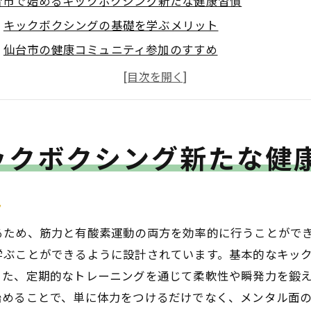
台市で始めるキックボクシング新たな健康習慣
キックボクシングの基礎を学ぶメリット
仙台市の健康コミュニティ参加のすすめ
初心者用キックボクシングプログラムの選び方
健康維持に効果的なトレーニング法
キックボクシングと心身のリフレッシュ
ックボクシング新たな健
続けやすい健康習慣のコツ
心者必見！仙台市のキックボクシングジムガイド
初めてのジム選びで気をつけるポイント
ト
仙台市内のおすすめキックボクシングジム紹介
るため、筋力と有酸素運動の両方を効率的に行うことがで
見学ツアーでジムの雰囲気を体験
学ぶことができるように設計されています。基本的なキッ
初心者向けクラスの特徴と魅力
また、定期的なトレーニングを通じて柔軟性や瞬発力を鍛
ジム選びの成功例と失敗例
始めることで、単に体力をつけるだけでなく、メンタル面