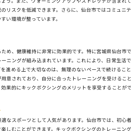
しょう。また、ウォーミングアップやストレッチが含まれ
仙台市の癒しスポットとキックボクシングの組み合わせ
我のリスクを低減できます。さらに、仙台市ではコミュニ
リフレッシュに最適な時期とタイミング
やすい環境が整っています。
台市のキックボクシングで新しい自分を発見
自己成長を促すキックボクシングの効果
自信をつけるためのキックボクシング方法
るため、健康維持に非常に効果的です。特に宮城県仙台市
新しい挑戦を楽しむ仙台市の環境
レーニングが組み込まれています。これにより、日常生活
日常生活に役立つ自己防衛術
グを進める上で大切なのは、無理のないペースで続けるこ
自己発見のきっかけとなるトレーニング
が用意されており、自分に合ったトレーニングを受けるこ
新しい趣味を見つけるためのガイド
、効果的にキックボクシングのメリットを享受することが
女問わず楽しめる！仙台市の多彩なキックボクシングプロ
年齢や性別に関わらないプログラムの特徴
ュ
ペアで楽しむキックボクシングの魅力
最適なスポーツとして人気があります。仙台市では、初心
初心者から上級者まで対応するプログラム
で楽しむことができます。キックボクシングのトレーニン