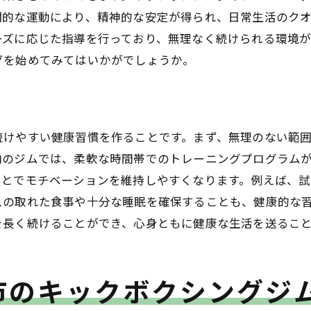
家族で参加できる仙台市のジム
期的な運動により、精神的な安定が得られ、日常生活のク
ーズに応じた指導を行っており、無理なく続けられる環境が
男女別プログラムの違いと共通点
グを始めてみてはいかがでしょうか。
多様な目的に応じたプログラムの紹介
台市のトレーナーと学ぶキックボクシングの魅力
プロトレーナーから学ぶ基礎テクニック
続けやすい健康習慣を作ることです。まず、無理のない範
トレーナーの経験談から得るインスピレーション
内のジムでは、柔軟な時間帯でのトレーニングプログラム
個別指導でスキルアップを目指す方法
ことでモチベーションを維持しやすくなります。例えば、
トレーナーとのコミュニケーションの取り方
スの取れた食事や十分な睡眠を確保することも、健康的な
地元トレーナーの魅力と伝統
を長く続けることができ、心身ともに健康な生活を送るこ
キックボクシングを通じた人間関係の築き方
域密着！仙台市のキックボクシングで得られる心身の変化
市のキックボクシングジ
地域に根ざしたキックボクシングの利点
仙台市のコミュニティがもたらす心の変化