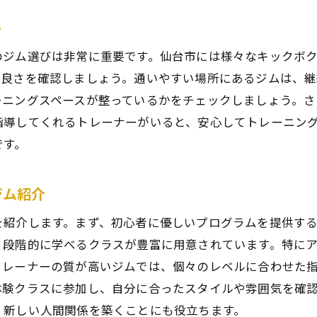
心身の変化を促す具体的なプログラム
ト
キックボクシングを通じた健康的なライフスタイル
のジム選びは非常に重要です。仙台市には様々なキックボ
地域のサポートがもたらすモチベーション
の良さを確認しましょう。通いやすい場所にあるジムは、継
心身の変化を実感するための記録法
ーニングスペースが整っているかをチェックしましょう。さ
指導してくれるトレーナーがいると、安心してトレーニン
です。
ジム紹介
を紹介します。まず、初心者に優しいプログラムを提供す
、段階的に学べるクラスが豊富に用意されています。特に
トレーナーの質が高いジムでは、個々のレベルに合わせた
体験クラスに参加し、自分に合ったスタイルや雰囲気を確
、新しい人間関係を築くことにも役立ちます。