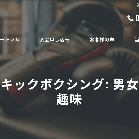
ベートジム
入会申し込み
お客様の声
ボ
員
ダ
キックボクシング: 男
ボ
趣味
腰
安