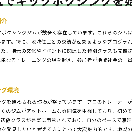
区でキックボクシングを
ストレスフリーの生活を実現する方法
心と体の健康を同時に向上させるトレーニング法
紹介
青葉区でのキックボクシングがもたらす心身のバランス
クボクシングジムが数多く存在しています。これらのジム
フィットネスとメンタルの向上を目指す青葉区の取り組み
います。特に、地域住民との交流が深まるようなプログラ
また、地元の文化やイベントに関連した特別クラスも開催
は単なるトレーニングの場を超え、参加者が地域社会の一
ング環境
ングを始められる環境が整っています。プロのトレーナー
多くのジムがアットホームな雰囲気を重視しており、初め
の初級クラスが豊富に用意されており、自分のペースで無理
分を発見したいと考える方にとって大変魅力的です。地域