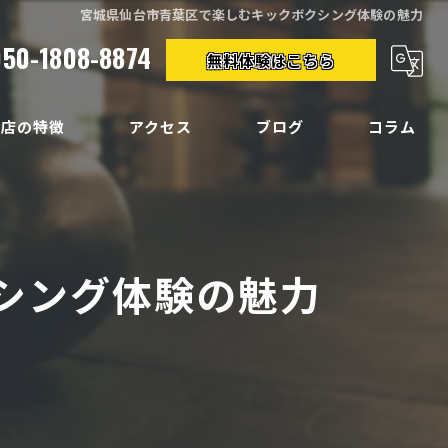
宮城県仙台市青葉区で楽しむキックボクシング体験の魅力
050-1808-8874
無料体験はこちら
当店の特徴
アクセス
ブログ
コラム
クササイズ
イエット
シング体験の魅力
ディメイク
痛
い