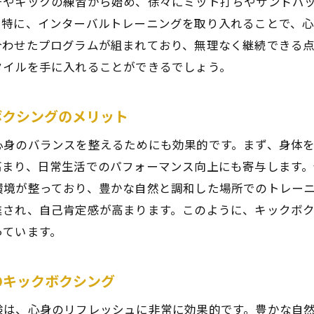
チやキックの練習から始め、徐々にミット打ちやサンドバ
青葉区で提供される専門的な指導の魅力
。特に、インターバルトレーニングを取り入れることで、
体力と技術を両方向上させる練習方法
合わせたプログラムが組まれており、無理なく継続できる
区の自然に囲まれたキックボクシング体験で心も体もリフ
タイルを手に入れることができるでしょう。
自然の中で行うキックボクシングのメリット
青葉区の自然環境を活かしたトレーニング施設
ボクシングのメリット
リラックス効果を高めるための屋外トレーニング
心身のバランスを整えるためにも効果的です。まず、身体
自然との調和を感じられるキックボクシングセッション
高まり、日常生活でのパフォーマンス向上にも寄与します
環境を活用したトレーニング方法の紹介
環境が整っており、豊かな自然と調和した場所でのトレー
自然の中でリフレッシュするためのキックボクシング
進され、自己肯定感が高まります。このように、キックボ
っています。
クボクシングで新たな趣味を見つける青葉区のおすすめス
地域で人気のキックボクシングスポット
のキックボクシング
新しい友達と繋がるコミュニティイベント
初心者歓迎のトレーニング場所
験は、心身のリフレッシュに非常に効果的です。豊かな自