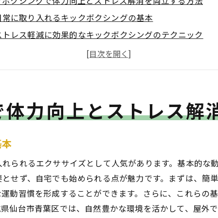
クボクシングで体力向上とストレス解消を両立する方法
日常に取り入れるキックボクシングの基本
ストレス軽減に効果的なキックボクシングのテクニック
体力を高めるためのキックボクシングの練習メニュー
心身のバランスを整えるためのキックボクシングのメリッ
青葉区で心身をリフレッシュするためのキックボクシング
で体力向上とストレス解
キックボクシングを通じたストレス管理の実践方法
県仙台市青葉区でキックボクシングを始める魅力的な理由
地域密着型のキックボクシングジムの紹介
基本
初心者に優しい青葉区のキックボクシング環境
入れられるエクササイズとして人気があります。基本的な
プロから学ぶ青葉区のキックボクシングレッスン
要とせず、自宅でも始められる点が魅力です。まずは、簡
地域コミュニティとつながるキックボクシング
な運動習慣を形成することができます。さらに、これらの
青葉区で体験できる多様なキックボクシングプログラム
城県仙台市青葉区では、自然豊かな環境を活かして、屋外