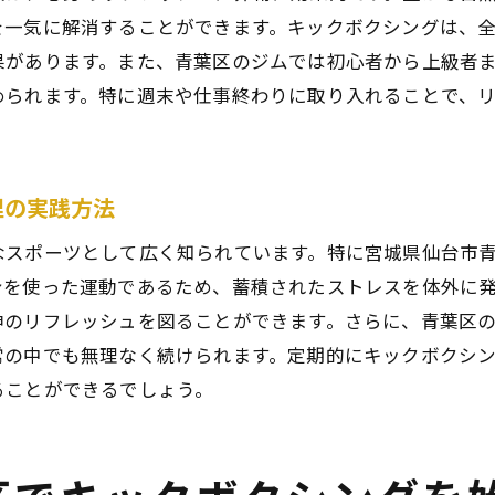
キックボクシングを楽しむための最適な場所
を一気に解消することができます。キックボクシングは、
果があります。また、青葉区のジムでは初心者から上級者
青葉区で訪れるべきジムやスタジオの紹介
められます。特に週末や仕事終わりに取り入れることで、
地域とのつながりを感じられるキックボクシング体験
区でのキックボクシング体験がもたらす健康とコミュニテ
キックボクシングを通じた健康維持の秘訣
理の実践方法
地域コミュニティと共に楽しむキックボクシング
なスポーツとして広く知られています。特に宮城県仙台市
心身の健康をサポートするトレーニングメニュー
身を使った運動であるため、蓄積されたストレスを体外に
地域の人々との交流を深めるためのイベント
神のリフレッシュを図ることができます。さらに、青葉区
キックボクシングがもたらす社会的なつながり
常の中でも無理なく続けられます。定期的にキックボクシ
青葉区で健康と絆を育むための体験
ることができるでしょう。
区のキックボクシング体験で得られるフィットネスとメン
フィットネス効果を実感できるトレーニング
メンタルヘルス向上のためのキックボクシング