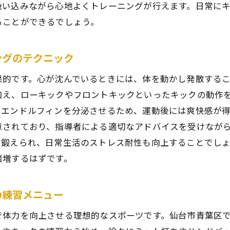
青葉区の自然環境を活かしたトレーニングの魅力
吸い込みながら心地よくトレーニングが行えます。日常に
ることができるでしょう。
者でも安心！青葉区でキックボクシングを体験する際の心
初めてのキックボクシングに必要な準備
ングのテクニック
初めての練習で注意すべきポイント
青葉区でのキックボクシング体験のステップ・バイ・ステ
果的です。心が沈んでいるときには、体を動かし発散する
初心者向けのレッスンプランとその効果
加え、ローキックやフロントキックといったキックの動作
、エンドルフィンを分泌させるため、運動後には爽快感が
トレーニングを続けるためのモチベーション維持法
意されており、指導者による適切なアドバイスを受けなが
初心者が注意すべきキックボクシングの安全対策
も鍛えられ、日常生活のストレス耐性も向上することでし
クボクシングの効果的なトレーニング方法を青葉区で学ぶ
倍増するはずです。
プロが教える効果的なキックボクシングの基礎
青葉区のジムで学べる高度なトレーニングテクニック
の練習メニュー
効率的なトレーニングスケジュールの組み方
で体力を向上させる理想的なスポーツです。仙台市青葉区
パフォーマンス向上のためのトレーニング法