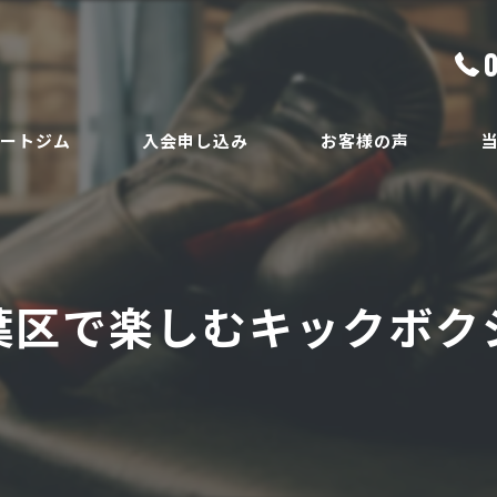
ベートジム
入会申し込み
お客様の声
ボ
員
ダ
葉区で楽しむキックボク
ボ
腰
安