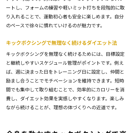
ストレス発散に最適な宮町のキックボクシング
ートし、フォームの練習や軽いミット打ちを段階的に取
活用術
り入れることで、運動初心者も安全に楽しめます。自分
キックボクシングでストレスをスッキリ発
のペースで徐々に慣れていけるのが魅力です。
散
宮町でキックボクシングが人気の秘密とは
キックボクシングで無理なく続けるダイエット法
気分転換におすすめのキックボクシング習
キックボクシングを無理なく続けるためには、目標設定
慣
と継続しやすいスケジュール管理がポイントです。例え
メンタル面もサポートするキックボクシン
ば、週に決まった日をトレーニング日に設定し、仲間と
グ
励まし合うことでモチベーションを維持できます。短時
日常に取り入れたいキックボクシング活用
間でも集中して取り組むことで、効率的にカロリーを消
法
費し、ダイエット効果を実感しやすくなります。楽しみ
ながら続けることが、理想の体づくりへの近道です。
ストレス解消しながらダイエットもできる
理由
初心者が知っておきたいキックボクシングの続