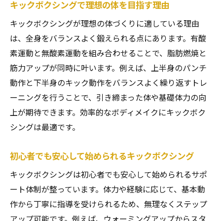
週に何回が効果的？キックボクシング継続
キックボクシングで理想の体を目指す理由
のポイント
キックボクシングが理想の体づくりに適している理由
女性に人気！宮町で安心して始める体づくり
は、全身をバランスよく鍛えられる点にあります。有酸
女性でも安心のキックボクシング環境が充
素運動と無酸素運動を組み合わせることで、脂肪燃焼と
実
筋力アップが同時に叶います。例えば、上半身のパンチ
動作と下半身のキック動作をバランスよく繰り返すトレ
宮町で女性に支持されるキックボクシング
ーニングを行うことで、引き締まった体や基礎体力の向
教室
上が期待できます。効率的なボディメイクにキックボク
キックボクシングで叶う美ボディと健康
シングは最適です。
女性専用時間がある宮町のキックボクシン
グ事情
初心者でも安心して始められるキックボクシング
初心者女性も安心して始めるキックボクシ
キックボクシングは初心者でも安心して始められるサポ
ング
ート体制が整っています。体力や経験に応じて、基本動
キックボクシングで女性の悩みも解消でき
作から丁寧に指導を受けられるため、無理なくステップ
る理由
アップ可能です。例えば、ウォーミングアップからスタ