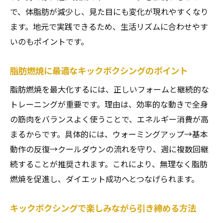
仙台で理想体型を実現するキックボクシン
で、体脂肪が減少し、見た目にも変化が現れやすくなり
グ術
ます。地元で実践できるため、生活リズムに合わせやす
キックボクシングでダイエットが続く秘訣
いのもポイントです。
習慣化しやすいキックボクシングの活用法
脂肪燃焼に最適なキックボクシングのポイント
キックボクシングで変わる日常と体の変化
脂肪燃焼を最大化するには、正しいフォームと継続的な
ダイエット目標達成に役立つキックボクシ
トレーニングが重要です。理由は、効率的な動きで全身
ング活用術
の筋肉をバランスよく使うことで、エネルギー消費が高
まるからです。具体的には、ウォーミングアップ→基本
動作の反復→クールダウンの流れを守り、週に複数回継
続することが推奨されます。これにより、無理なく脂肪
燃焼を促進し、ダイエット成功へとつなげられます。
キックボクシングで楽しみながら引き締める方法