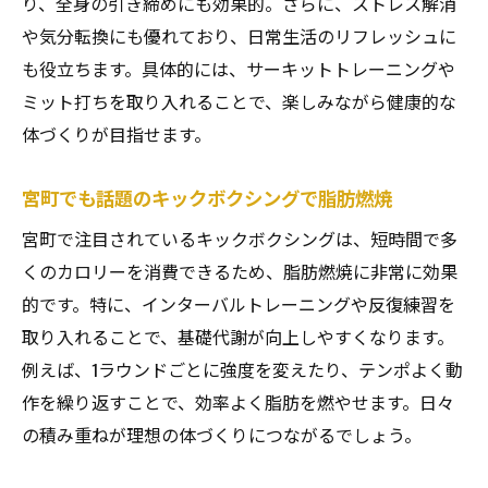
キックボクシングで楽しみながら引き締め
り、全身の引き締めにも効果的。さらに、ストレス解消
る方法
や気分転換にも優れており、日常生活のリフレッシュに
も役立ちます。具体的には、サーキットトレーニングや
継続しやすいキックボクシングの全身運動
ミット打ちを取り入れることで、楽しみながら健康的な
ダイエット継続ならキックボクシングで決まり
体づくりが目指せます。
キックボクシングで続けやすいダイエット
習慣
宮町でも話題のキックボクシングで脂肪燃焼
キックボクシングで無理せずダイエットが
宮町で注目されているキックボクシングは、短時間で多
続く理由
くのカロリーを消費できるため、脂肪燃焼に非常に効果
キックボクシングとジムの違いを比較して
的です。特に、インターバルトレーニングや反復練習を
みよう
取り入れることで、基礎代謝が向上しやすくなります。
キックボクシングでモチベーションを保つ
例えば、1ラウンドごとに強度を変えたり、テンポよく動
コツ
作を繰り返すことで、効率よく脂肪を燃やせます。日々
ダイエット成功に導くキックボクシングの
の積み重ねが理想の体づくりにつながるでしょう。
工夫