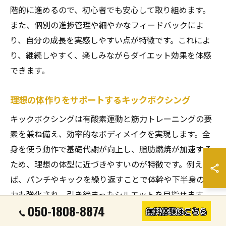
階的に進めるので、初心者でも安心して取り組めます。
また、個別の進捗管理や細やかなフィードバックによ
り、自分の成長を実感しやすい点が特徴です。これによ
り、継続しやすく、楽しみながらダイエット効果を体感
できます。
理想の体作りをサポートするキックボクシング
キックボクシングは有酸素運動と筋力トレーニングの要
素を兼ね備え、効率的なボディメイクを実現します。全
身を使う動作で基礎代謝が向上し、脂肪燃焼が加速する
ため、理想の体型に近づきやすいのが特徴です。例え
ば、パンチやキックを繰り返すことで体幹や下半身の筋
力も強化され、引き締まったシルエットを目指せます。
050-1808-8874
運動の楽しさを感じながら健康的な体作りをサポートし
無料体験はこちら
ます。