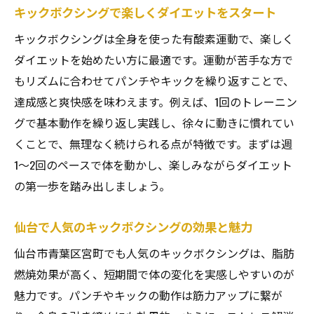
初心者でも安心して始められるキックボク
キックボクシングで楽しくダイエットをスタート
シング
キックボクシングは全身を使った有酸素運動で、楽しく
キックボクシングで無理なく続けるダイエ
ダイエットを始めたい方に最適です。運動が苦手な方で
ット法
もリズムに合わせてパンチやキックを繰り返すことで、
全身を動かすキックボクシングで楽しく脂肪燃
達成感と爽快感を味わえます。例えば、1回のトレーニン
焼
グで基本動作を繰り返し実践し、徐々に動きに慣れてい
キックボクシングの全身運動で効率よく脂
くことで、無理なく続けられる点が特徴です。まずは週
肪燃焼
1〜2回のペースで体を動かし、楽しみながらダイエット
キックボクシングが女性に選ばれる理由と
の第一歩を踏み出しましょう。
は
仙台で人気のキックボクシングの効果と魅力
仙台で体感できるキックボクシングのダイ
エット効果
仙台市青葉区宮町でも人気のキックボクシングは、脂肪
脂肪燃焼に最適なキックボクシングのポイ
燃焼効果が高く、短期間で体の変化を実感しやすいのが
ント
魅力です。パンチやキックの動作は筋力アップに繋が