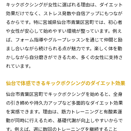
キックボクシングが女性に選ばれる理由は、ダイエット
キックボクシングパーソナルレッスンの特
効果だけでなく、ストレス発散や自信アップにもつなが
徴
るからです。特に宮城県仙台市青葉区宮町では、初心者
理想の体作りをサポートするキックボクシ
や女性が安心して始めやすい環境が整っています。例え
ング
ば、フォーム指導やグループレッスンを通じて仲間と励
一人ひとりに合ったキックボクシング指導
まし合いながら続けられる点が魅力です。楽しく体を動
とは
かしながら自分磨きができるため、多くの女性に支持さ
パーソナルジムで感じるキックボクシング
れています。
の魅力
効率的にボディメイクできるキックボクシ
仙台で体感できるキックボクシングのダイエット効果
ング法
仙台市青葉区宮町でキックボクシングを始めると、全身
宮町でキックボクシングを通じたダイエット成
の引き締めや持久力アップなど多面的なダイエット効果
功の秘訣
を実感できます。理由は、筋力トレーニングと有酸素運
キックボクシングダイエット成功者の共通
動が同時に行えるため、基礎代謝が向上しやすいからで
点
す。例えば、週に数回のトレーニングを継続すること