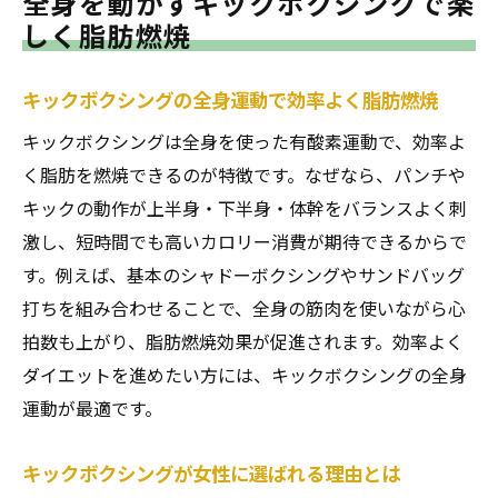
全身を動かすキックボクシングで楽
け方
しく脂肪燃焼
キックボクシング初心者が続けやすいコツ
初めてでも安心なキックボクシングの始め
キックボクシングの全身運動で効率よく脂肪燃焼
方
キックボクシングは全身を使った有酸素運動で、効率よ
キックボクシングで無理なく続けるポイン
く脂肪を燃焼できるのが特徴です。なぜなら、パンチや
ト
キックの動作が上半身・下半身・体幹をバランスよく刺
初心者が感じやすい悩みとその解決方法
激し、短時間でも高いカロリー消費が期待できるからで
キックボクシングを楽しみながら続ける工
す。例えば、基本のシャドーボクシングやサンドバッグ
夫
打ちを組み合わせることで、全身の筋肉を使いながら心
長く続けるためのキックボクシング活用術
拍数も上がり、脂肪燃焼効果が促進されます。効率よく
ダイエットを進めたい方には、キックボクシングの全身
パーソナル指導で叶える理想のボディメイク体
運動が最適です。
験
パーソナル指導でキックボクシングの効果
キックボクシングが女性に選ばれる理由とは
を実感