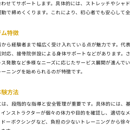
合わせてサポートします。具体的には、ストレッチやシャ
初心者が安心して学べるキックボクシングの流れ
運動で締めくくります。これにより、初心者でも安心して
キックボクシング初心者でも安心の体験内容
未経験から始めるキックボクシングのステップ
ジム特徴
仙台のキックボクシングジムでの入門体験紹介
者から経験者まで幅広く受け入れている点が魅力です。代
丁寧な指導で安心できるキックボクシング体験
別対応、接骨院併設による身体サポートなどがあります。
キックボクシング体験前に知りたい注意点
レス発散など多様なニーズに応じたサービス展開が進んで
青葉区宮町で健康を支えるキックボクシングの魅力
レーニングを始められるのが特徴です。
健康維持に役立つキックボクシング体験の特徴
体験方法
青葉区で注目されるキックボクシングの効果
キックボクシングで身体と心をリフレッシュ
には、段階的な指導と安全管理が重要です。具体的には、
ライフスタイルに合うキックボクシング活用法
。インストラクターが個々の体力や目的を確認し、適切な
ャドーボクシングなど、負担の少ないトレーニングから徐
宮町エリアで健康的な運動習慣を始める魅力