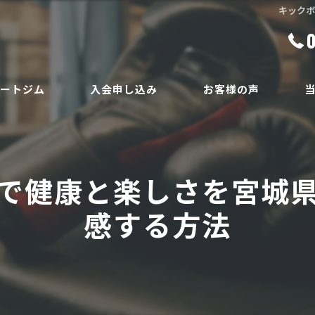
キック
ベートジム
入会申し込み
お客様の声
ボ
員
ダ
で健康と楽しさを宮城
ボ
感する方法
腰
安