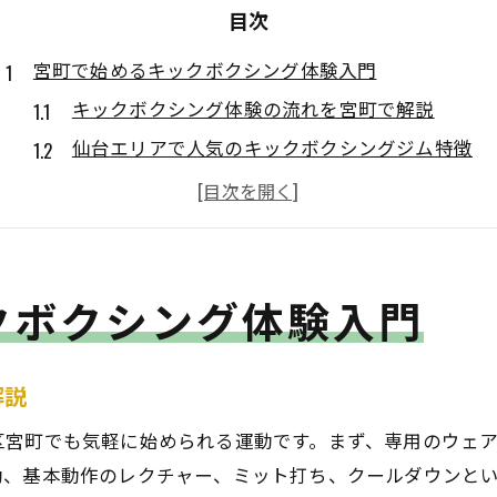
目次
宮町で始めるキックボクシング体験入門
キックボクシング体験の流れを宮町で解説
仙台エリアで人気のキックボクシングジム特徴
キックボクシング初心者が安心できる体験方法
青葉区で手軽に始めるキックボクシングの魅力
宮町周辺で選ぶキックボクシング体験ポイント
クボクシング体験入門
運動不足解消にキックボクシング体験が最適な理由
キックボクシングが運動不足解消に優れる理由
宮町で実感できるキックボクシングの健康効果
解説
楽しく続くキックボクシングで体力アップ
区宮町でも気軽に始められる運動です。まず、専用のウェ
ストレス発散に最適なキックボクシング体験法
動、基本動作のレクチャー、ミット打ち、クールダウンと
仙台で選ばれるキックボクシング体験の魅力