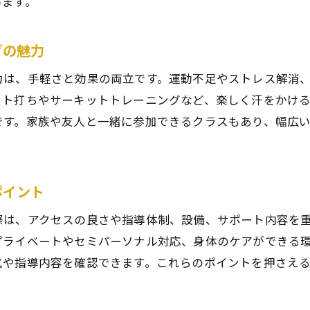
います。
子供や家族と楽しむキックボクシング体験のコツ
家族でキックボクシング体験を楽しむポイント
グの魅力
子供向けキックボクシング体験の安心サポート
親子で始めるキックボクシングのメリット紹介
力は、手軽さと効果の両立です。運動不足やストレス解消
ット打ちやサーキットトレーニングなど、楽しく汗をかけ
キックボクシング体験が家族の健康を支える理由
です。家族や友人と一緒に参加できるクラスもあり、幅広
仙台で子供に人気のキックボクシング体験方法
フィットネス習い事としてのキックボクシング活用術
キックボクシングを習い事に選ぶメリット
ポイント
フィットネス目的のキックボクシング体験活用
際は、アクセスの良さや指導体制、設備、サポート内容を
キックボクシングで理想の身体を目指す方法
プライベートやセミパーソナル対応、身体のケアができる
仙台で話題のキックボクシングフィットネス習慣
気や指導内容を確認できます。これらのポイントを押さえ
継続しやすいキックボクシングのポイント紹介