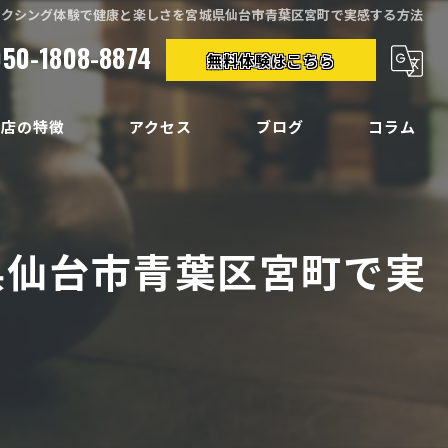
ボクシング体験で健康と楽しさを宮城県仙台市青葉区宮町で実感する方法
050-1808-8874
無料体験はこちら
当店の特徴
アクセス
ブログ
コラム
クササイズ
イエット
県仙台市青葉区宮町で実
ディメイク
痛
い