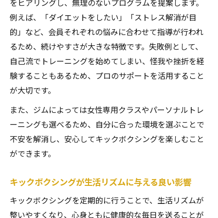
トの魅力
をヒアリングし、無理のないプログラムを提案します。
例えば、「ダイエットをしたい」「ストレス解消が目
効率良く痩せるキックボクシングのトレー
的」など、会員それぞれの悩みに合わせて指導が行われ
ニング法
るため、続けやすさが大きな特徴です。失敗例として、
キックボクシングで理想のボディラインに
自己流でトレーニングを始めてしまい、怪我や挫折を経
近づく秘訣
験することもあるため、プロのサポートを活用すること
継続しやすいキックボクシングダイエット
が大切です。
の工夫
また、ジムによっては女性専用クラスやパーソナルトレ
キックボクシングと他の運動を比較した痩
ーニングも選べるため、自分に合った環境を選ぶことで
せ方の違い
不安を解消し、安心してキックボクシングを楽しむこと
継続できるジム選びのコツとポイント
ができます。
キックボクシングジム入会時に確認したい
重要ポイント
キックボクシングが生活リズムに与える良い影響
通いやすいキックボクシングジムの見極め
キックボクシングを定期的に行うことで、生活リズムが
方とは
整いやすくなり、心身ともに健康的な毎日を送ることが