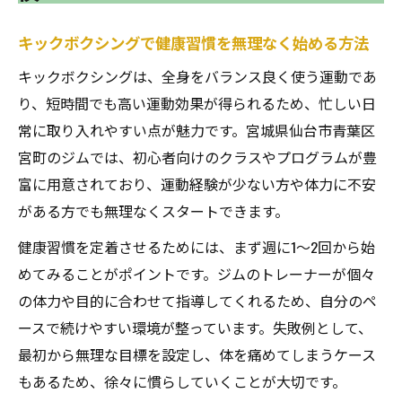
宮町で人気のキックボクシング体験談に学
キックボクシングで健康習慣を無理なく始める方法
ぶコツ
キックボクシングは、全身をバランス良く使う運動であ
体力と自信を育むキックボクシングの魅力
り、短時間でも高い運動効果が得られるため、忙しい日
キックボクシングの動きで体力アップを実
常に取り入れやすい点が魅力です。宮城県仙台市青葉区
感する理由
宮町のジムでは、初心者向けのクラスやプログラムが豊
自信を持って続けられるキックボクシング
富に用意されており、運動経験が少ない方や体力に不安
の秘訣
がある方でも無理なくスタートできます。
キックボクシングがメンタル強化に役立つ
健康習慣を定着させるためには、まず週に1〜2回から始
ポイント
めてみることがポイントです。ジムのトレーナーが個々
女性にも人気のキックボクシングの魅力と
の体力や目的に合わせて指導してくれるため、自分のペ
は
ースで続けやすい環境が整っています。失敗例として、
キックボクシングで得られる達成感と成長
最初から無理な目標を設定し、体を痛めてしまうケース
の瞬間
もあるため、徐々に慣らしていくことが大切です。