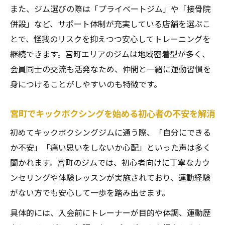
キックボクシングの健康効果を実感するには
また、ジム選びの際は「プライベートジム」や「接骨院
キックボクシングが全身の健康に与える効
併設」など、サポート体制が充実している店舗を選ぶこ
果
とで、怪我のリスクを抑えつつ安心してトレーニングを
日常生活で感じるキックボクシングの変化
継続できます。宮町エリアのジムは地域密着型が多く、
と魅力
会員同士の交流も活発なため、仲間と一緒に運動習慣を
ダイエット以外にも役立つキックボクシン
身につけることがしやすいのも特徴です。
グの効能
宮町でキックボクシングを始める初心者の不安を解消
ストレス軽減に効くキックボクシングの実
践方法
初めてキックボクシングジムに通う際、「自分にできる
キックボクシングで姿勢と柔軟性を向上さ
か不安」「痛い思いをしないか心配」といった声は多く
せるコツ
聞かれます。宮町のジムでは、初心者向けに丁寧なカウ
ンセリングや体験レッスンが実施されており、運動経験
効率的なダイエットならキックボクシングが最
がない方でも安心して一歩を踏み出せます。
適
キックボクシングによる脂肪燃焼ダイエッ
具体的には、入会前にトレーナーが目的や体調、運動歴