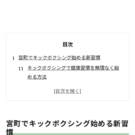
目次
宮町でキックボクシング始める新習慣
キックボクシングで健康習慣を無理なく始
める方法
宮町でキックボクシングを始める初心者の
不安を解消
キックボクシングが生活リズムに与える良
い影響
宮町でキックボクシング始める新習
フィットネスとしてのキックボクシング活
慣
用術