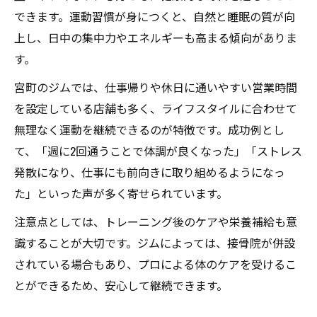
パーソナル指導ありのジムで継続力を高め
できます。運動習慣が身につくと、自然と睡眠の質が向
る方法
上し、日中の集中力やエネルギーも高まる傾向がありま
女性も安心して通えるキックボクシング施
す。
設の特徴
宮町のジムでは、仕事帰りや休日に通いやすい営業時間
宮町で継続できるキックボクシング環境の
を設定している店舗も多く、ライフスタイルに合わせて
選び方
無理なく運動を継続できるのが特徴です。成功例とし
ストレス解消を目指すキックボクシング活用法
て、「週に2回通うことで体調が良くなった」「ストレス
キックボクシングでストレス発散できる理
発散になり、仕事にも前向きに取り組めるようになっ
由とは
た」といった声が多く寄せられています。
心身のリフレッシュに最適なキックボクシ
注意点としては、トレーニング後のケアや栄養補給も意
ング活用
識することが大切です。ジムによっては、接骨院が併設
忙しい人でもできるキックボクシングでの
されている場合もあり、プロによる体のケアを受けるこ
気分転換
とができるため、安心して継続できます。
キックボクシングでエネルギーをポジティ