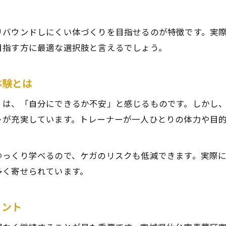
女性専用で安心のキックボクシングジム選び
キックボクシングを安く始められる運動スポット
リバウンドしにくい体づくりを目指せるのが特徴です。実
仙台で評判の女性向けキックボクシング効果
目指す方に最適な選択肢と言えるでしょう。
安さと安心を両立したキックボクシングスポット
女性に人気の仙台キックボクシング体験とは
体験とは
運動不足を解消したい方に最適な選択肢
くは、「自分にできるか不安」と感じるものです。しかし
運動不足解消に効くキックボクシングの秘密
トが充実しています。トレーナーが一人ひとりの体力や目
キックボクシング効果で日々の活動量を増やす
忙しい方におすすめのキックボクシング習慣
ゆっくり学べるので、ケガのリスクも低減できます。実際
キックボクシングで運動不足を楽しく克服
多く寄せられています。
運動が苦手でも続けやすいキックボクシング効果
イント