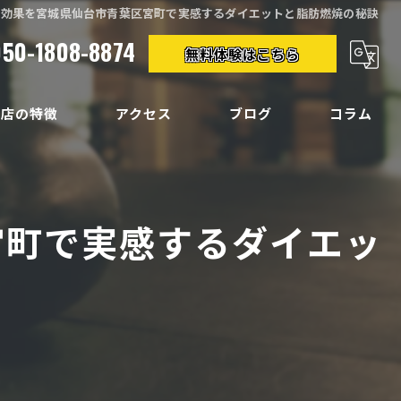
グ効果を宮城県仙台市青葉区宮町で実感するダイエットと脂肪燃焼の秘訣
050-1808-8874
無料体験はこちら
当店の特徴
アクセス
ブログ
コラム
クササイズ
イエット
宮町で実感するダイエッ
ディメイク
痛
い