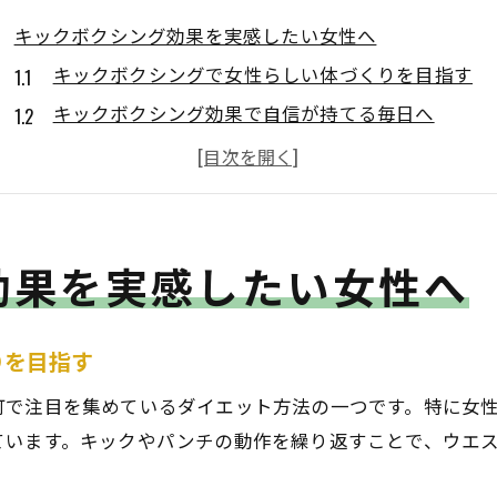
キックボクシング効果を実感したい女性へ
キックボクシングで女性らしい体づくりを目指す
キックボクシング効果で自信が持てる毎日へ
ダイエットと脂肪燃焼に強いキックボクシングの魅
初心者女性も安心のキックボクシング体験とは
キックボクシングで健康美を叶えるポイント
効果を実感したい女性へ
脂肪燃焼と筋力アップを両立する秘訣
キックボクシングで脂肪燃焼と筋力を同時に強化
効率良く筋力アップできるキックボクシング実践法
りを目指す
脂肪燃焼のために知りたいキックボクシング効果
町で注目を集めているダイエット方法の一つです。特に女
全身を使うキックボクシングの鍛え方とは
ています。キックやパンチの動作を繰り返すことで、ウエ
筋力アップが叶うキックボクシングのポイント