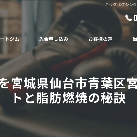
キックボクシン
ベートジム
入会申し込み
お客様の声
ボ
員
ダ
を宮城県仙台市青葉区
ボ
トと脂肪燃焼の秘訣
腰
安