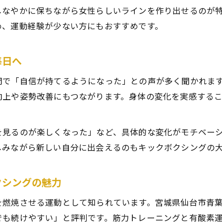
初心者が安心して始めるダイエット術
しなやかに保ちながら女性らしいラインを作り出せるのが
キックボクシング初心者におすすめの始め方
め、運動経験が少ない方にもおすすめです。
初めてでも安心なキックボクシング効果の体感
ダイエット初心者が続けやすいキックボクシング
毎日へ
無理なく始めるキックボクシングのポイント
間で「自信が持てるようになった」との声が多く聞かれま
キックボクシング効果で変わるダイエット習慣
向上や姿勢改善にもつながります。身体の変化を実感する
ストレス発散に役立つキックボクシング体験
キックボクシングでストレスをリフレッシュ
を見るのが楽しくなった」など、具体的な変化がモチベー
ストレス解消に効果的なキックボクシング活用法
しみながら新しい自分に出会えるのもキックボクシングの
日常の疲れを癒すキックボクシング効果とは
キックボクシング体験談から学ぶストレス発散術
クシングの魅力
ストレスケアに役立つキックボクシングの習慣
を燃焼させる運動として知られています。宮城県仙台市青葉
女性専用や安さで選ぶ仙台の運動スポット
でも続けやすい」と評判です。筋力トレーニングと有酸素