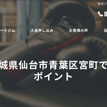
仙台
ベートジム
入会申し込み
お客様の声
ボ
員
ダ
城県仙台市青葉区宮町
ボ
ポイント
腰
安