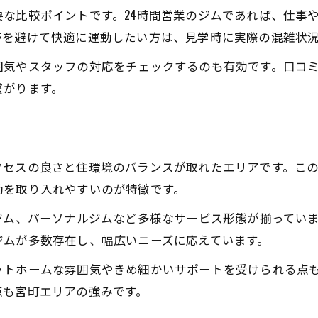
快適に通える仙台ジムの見極め方
な比較ポイントです。24時間営業のジムであれば、仕事
仙台ジムで快適さを重視する理由
帯を避けて快適に運動したい方は、見学時に実際の混雑状
宮町のジム通いで仙台らしさを体感
囲気やスタッフの対応をチェックするのも有効です。口コ
仙台ジム混雑状況の把握と選び方
繋がります。
予約不要で通える仙台ジムの選択肢
宮町から仙台ジムへのアクセス利便性
24時間利用できる仙台ジムの魅力発見
クセスの良さと住環境のバランスが取れたエリアです。こ
仙台ジム24時間営業のメリットとは
動を取り入れやすいのが特徴です。
宮町で24時間対応ジムを選ぶコツ
ジム、パーソナルジムなど多様なサービス形態が揃ってい
仙台ジムは忙しい人にも最適な理由
ジムが多数存在し、幅広いニーズに応えています。
夜間も安心して通える仙台ジム情報
ットホームな雰囲気やきめ細かいサポートを受けられる点
24時間ジム利用で仙台の生活が充実
点も宮町エリアの強みです。
プール付きジムを宮町で選ぶポイント