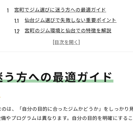
宮町でジム選びに迷う方への最適ガイド
仙台ジム選びで失敗しない重要ポイント
宮町のジム環境と仙台での特徴を解説
ジムの通いやすさと仙台の立地比較
仙台ジムの最新設備は宮町でも注目
仙台ジムおすすめを体験から見極める方法
迷う方への最適ガイド
仙台エリアで理想のジムに出会う極意
仙台ジムを理想で選ぶための考え方
宮町でジム比較する仙台おすすめ基準
ト
仙台ジムのプログラム充実度を宮町で確認
なのは、「自分の目的に合ったジムかどうか」をしっかり
仙台ジムおすすめの口コミ活用術
設備やプログラムは異なります。自分の目的を明確にする
ジム見学で分かる仙台エリアの違い