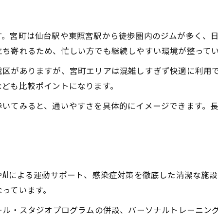
仙台ジムでプール付き施設の魅力比較
宮町でプール完備ジムを選ぶ着眼点
す。宮町は仙台駅や東照宮駅から徒歩圏内のジムが多く、
仙台ジムおすすめのプール活用法
立ち寄れるため、忙しい方でも継続しやすい環境が整って
運動初心者に最適な仙台プールジム
戦区がありますが、宮町エリアは混雑しすぎず快適に利用
仙台ジムとプール併用で健康増進
なども比較ポイントになります。
初心者も安心の仙台ジム活用術を解説
歩いてみると、通いやすさを具体的にイメージできます。
仙台ジム初心者向けサポート内容紹介
宮町のジムで安心できるポイント解説
仙台ジムで個別指導を受けるメリット
初心者が仙台ジムを続けられる工夫
AIによる運動サポート、感染症対策を徹底した清潔な施
仙台ジムおすすめ体験利用の流れ
なっています。
ール・スタジオプログラムの併設、パーソナルトレーニン