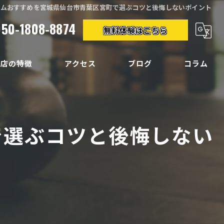
ジムおすすめを宮城県仙台市青葉区宮町で選ぶコツと後悔しないポイント
050-1808-8874
無料体験はこちら
当店の特徴
アクセス
ブログ
コラム
クササイズ
イエット
で選ぶコツと後悔しない
ディメイク
痛
い