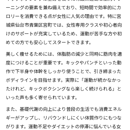
全身運動で叶えるキックボクシング減量入門
ーニングの要素を兼ね備えており、短時間で効率的にカ
キックボクシングで全身脂肪燃焼を目指す
ロリーを消費できる点が女性に人気の理由です。特に宮
方法
城県仙台市青葉区宮町では、女性専用クラスや初心者向
女性が始めやすいキックボクシング初級ト
けのサポートが充実しているため、運動が苦手な方や初
レーニング
めての方でも安心してスタートできます。
パーソナルトレーニングで無理なく続く減
美しく痩せるためには、体脂肪の減少と同時に筋肉を適
量習慣
度につけることが重要です。キックやパンチといった動
初心者も安心のキックボクシング基本ステ
作で下半身や体幹をしっかり使うことで、引き締まった
ップ
ボディラインを目指せます。実際に「運動が続かなかっ
キックボクシングの全身運動がもたらす効
たけれど、キックボクシングなら楽しく続けられる」と
果
いった声も多く寄せられています。
ダイエット継続に最適なキックボクシング体験
また、基礎代謝の向上により普段の生活でも消費エネル
キックボクシングで続くダイエットのコツ
ギーがアップし、リバウンドしにくい体質作りにもつな
女性が無理なく続けるための体験レッスン
がります。運動不足やダイエットの停滞に悩んでいる女