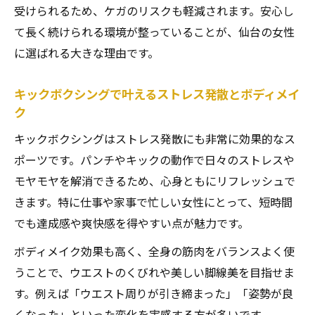
プライベートレッスンで続くキックボクシ
受けられるため、ケガのリスクも軽減されます。安心し
ング習慣
て長く続けられる環境が整っていることが、仙台の女性
に選ばれる大きな理由です。
初心者女性も安心のサポート体制が充実
ストレス発散と美ボディ両立の新習慣とは
キックボクシングで叶えるストレス発散とボディメイ
キックボクシングでストレス発散とボディ
ク
メイク両立
キックボクシングはストレス発散にも非常に効果的なス
美ボディを目指す女性向け新習慣キックボ
ポーツです。パンチやキックの動作で日々のストレスや
クシング
モヤモヤを解消できるため、心身ともにリフレッシュで
キックボクシングで心も身体もリフレッシ
きます。特に仕事や家事で忙しい女性にとって、短時間
ュ
でも達成感や爽快感を得やすい点が魅力です。
続けやすいストレス発散法としてのキック
ボディメイク効果も高く、全身の筋肉をバランスよく使
ボクシング
うことで、ウエストのくびれや美しい脚線美を目指せま
女性のための美しさと健康を両立する方法
す。例えば「ウエスト周りが引き締まった」「姿勢が良
初心者も安心のキックボクシング成功ポイント
くなった」といった変化を実感する方が多いです。