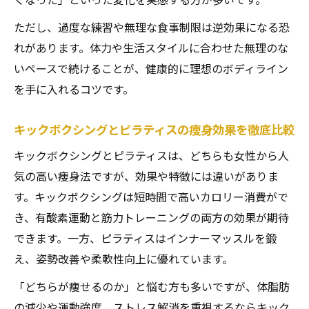
キックボクシング初心者が失敗しない始め
ただし、過度な練習や無理な食事制限は逆効果になる恐
方
れがあります。体力や生活スタイルに合わせた無理のな
女性向けキックボクシング成功事例とコツ
いペースで続けることが、健康的に理想のボディライン
安心して続けられるキックボクシングの秘
を手に入れるコツです。
訣
初心者女性を支えるジムスタッフのサポー
キックボクシングとピラティスの痩身効果を徹底比較
ト
キックボクシングとピラティスは、どちらも女性から人
キックボクシングの上達ポイントを徹底解
気の高い痩身法ですが、効果や特徴には違いがありま
説
す。キックボクシングは短時間で高いカロリー消費がで
き、有酸素運動と筋力トレーニングの両方の効果が期待
できます。一方、ピラティスはインナーマッスルを鍛
え、姿勢改善や柔軟性向上に優れています。
「どちらが痩せるのか」と悩む方も多いですが、体脂肪
の減少や運動強度、ストレス解消を重視するならキック