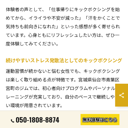
体験者の声として、「仕事帰りにキックボクシングを始
めてから、イライラや不安が減った」「汗をかくことで
気持ちも前向きになれた」といった感想が多く寄せられ
ています。心身ともにリフレッシュしたい方は、ぜひ一
度体験してみてください。
続けやすいストレス発散法としてのキックボクシング
運動習慣が続かないと悩む女性でも、キックボクシング
は楽しく取り組める点が特徴です。宮城県仙台市青葉区
宮町のジムでは、初心者向けプログラムやパーソナルト
レーニングが充実しており、自分のペースで継続しやす
い環境が用意されています。
具体的には、短時間・高強度のトレーニングや、曜日・
050-1808-8874
無料体験はこちら
時間を選べる柔軟なスケジュールが人気の理由です。ま