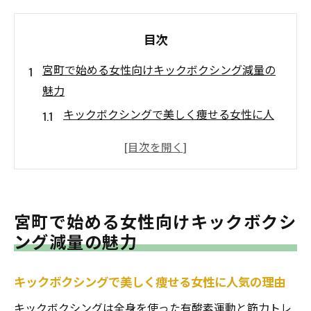
目次
宮町で始める女性向けキックボクシング減量の
魅力
キックボクシングで美しく痩せる女性に人
気の理由
仙台女性に選ばれるキックボクシング体験
の魅力
キックボクシングで叶えるストレス発散と
宮町で始める女性向けキックボクシ
ボディメイク
ング減量の魅力
キックボクシングとピラティスの痩身効果
を徹底比較
キックボクシングで美しく痩せる女性に人気の理由
女性が安心して通えるジム選びのポイント
キックボクシングは全身を使った有酸素運動と筋力トレ