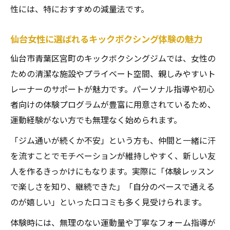
活用術
性には、特におすすめの減量法です。
初心者向けキックボクシングジム選びの基
仙台女性に選ばれるキックボクシング体験の魅力
準
実践しやすいキックボクシング減量メニュ
仙台市青葉区宮町のキックボクシングジムでは、女性の
ー
ための清潔な施設やプライベート空間、親しみやすいト
口コミが教えるキックボクシング継続の秘
レーナーのサポートが魅力です。パーソナル指導や初心
訣
者向けの体験プログラムが豊富に用意されているため、
運動経験がない方でも無理なく始められます。
女性が宮町で安心して続ける減量法を提案
女性専用キックボクシングジムの魅力と安
「ジム通いが続くか不安」という方も、仲間と一緒に汗
心感
を流すことでモチベーションが維持しやすく、新しい友
人を作るきっかけにもなります。実際に「体験レッスン
通いやすさ重視のキックボクシングジムの
で楽しさを知り、継続できた」「自分のペースで通える
選び方
のが嬉しい」といった口コミも多く見受けられます。
キックボクシングで心身ともに美しく痩せ
る方法
体験時には、無理のない運動量や丁寧なフォーム指導が