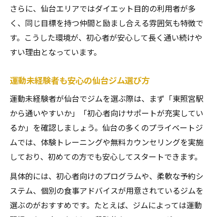
さらに、仙台エリアではダイエット目的の利用者が多
ジム選びで重要な仙台のプライベート性
く、同じ目標を持つ仲間と励まし合える雰囲気も特徴で
ジムとピラティスどちらが痩せやすいか徹底解
す。こうした環境が、初心者が安心して長く通い続けや
説
すい理由となっています。
仙台ジムとピラティスのダイエット効果比
較
運動未経験者も安心の仙台ジム選び方
痩せやすさで選ぶ仙台ジムとピラティスの
運動未経験者が仙台でジムを選ぶ際は、まず「東照宮駅
違い
から通いやすいか」「初心者向けサポートが充実してい
仙台でジムとピラティス両方体験するメリ
るか」を確認しましょう。仙台の多くのプライベートジ
ット
ムでは、体験トレーニングや無料カウンセリングを実施
ジムとピラティス初心者は仙台でどう選
しており、初めての方でも安心してスタートできます。
ぶ？
具体的には、初心者向けのプログラムや、柔軟な予約シ
仙台で人気のジムとピラティス各メリット
ステム、個別の食事アドバイスが用意されているジムを
通い続けるコツと仙台ジムの賢い利用法とは
選ぶのがおすすめです。たとえば、ジムによっては運動
仙台ジムを無理なく続けるためのコツ紹介