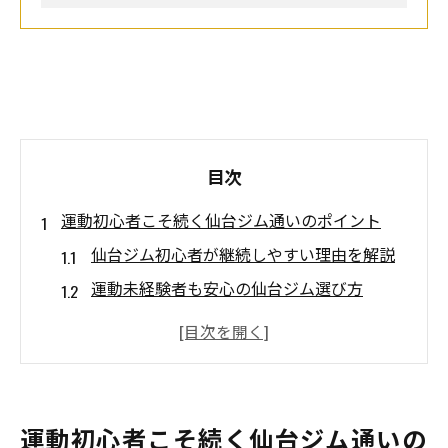
目次
運動初心者こそ続く仙台ジム通いのポイント
仙台ジム初心者が継続しやすい理由を解説
運動未経験者も安心の仙台ジム選び方
仙台ジムで挫折しない通い方の秘訣とは
ジム初心者が仙台で失敗しないコツ
仙台ジムの幽霊会員率と続ける工夫
東照宮駅周辺で始めるダイエット環境の選び方
運動初心者こそ続く仙台ジム通いの