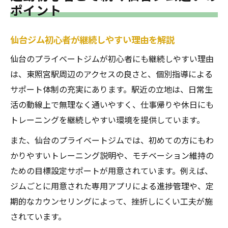
仙台ジムで東照宮駅から通いやすい環境の
ポイント
見極め方
理想の仙台ジムダイエット環境を叶える条
仙台ジム初心者が継続しやすい理由を解説
件とは
仙台のプライベートジムが初心者にも継続しやすい理由
東照宮駅周辺ジム選びで重視すべきポイン
は、東照宮駅周辺のアクセスの良さと、個別指導による
ト
サポート体制の充実にあります。駅近の立地は、日常生
仙台ジムのアクセスとダイエット成功の関
活の動線上で無理なく通いやすく、仕事帰りや休日にも
係性
トレーニングを継続しやすい環境を提供しています。
無理なく通える仙台ジム選択術を紹介
また、仙台のプライベートジムでは、初めての方にもわ
人目を気にせず通うプライベート型ジムが注目
かりやすいトレーニング説明や、モチベーション維持の
仙台のプライベートジムが人気の理由とは
ための目標設定サポートが用意されています。例えば、
ジムごとに用意された専用アプリによる進捗管理や、定
東照宮駅近くで人目を気にせずジム通い
期的なカウンセリングによって、挫折しにくい工夫が施
仙台ジムのプライベート空間と継続効果
されています。
人目を気にしない仙台ジムのメリット解説