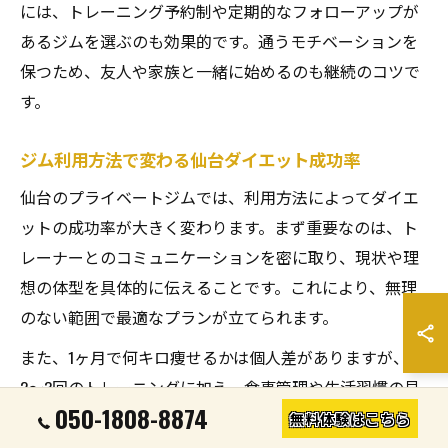
には、トレーニング予約制や定期的なフォローアップが
あるジムを選ぶのも効果的です。通うモチベーションを
保つため、友人や家族と一緒に始めるのも継続のコツで
す。
ジム利用方法で変わる仙台ダイエット成功率
仙台のプライベートジムでは、利用方法によってダイエ
ットの成功率が大きく変わります。まず重要なのは、ト
レーナーとのコミュニケーションを密に取り、現状や理
想の体型を具体的に伝えることです。これにより、無理
のない範囲で最適なプランが立てられます。
また、1ヶ月で何キロ痩せるかは個人差がありますが、週
2〜3回のトレーニングに加え、食事管理や生活習慣の見
050-1808-8874
直しを組み合わせることで、健康的かつ持続的な減量が
無料体験はこちら
期待できます。仙台ジムの多くは食事指導もセットにな