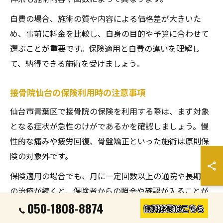
自費の場合、施術の質や内容による価格差が大きいた
め、事前に料金を比較し、自身の目的や予算に合わせて
選ぶことが重要です。保険適用と自費の違いを理解し
て、納得できる施術を受けましょう。
接骨院仙台の保険利用時の注意事項
仙台市青葉区で接骨院の保険を利用する際は、まず対象
となる症状が急性のけがであるかを確認しましょう。慢
性的な痛みや疲労回復、骨盤矯正といった施術は原則保
険の対象外です。
保険適用の場合でも、月に一定回数以上の通院や長期間
の治療が続くと、保険者からの照会や確認が入ることが
050-1808-8874
あります。トラブル防止のためにも、施術内容や通院の
無料体験はこちら
頻度を接骨院と相談しながら進めることが大切です。