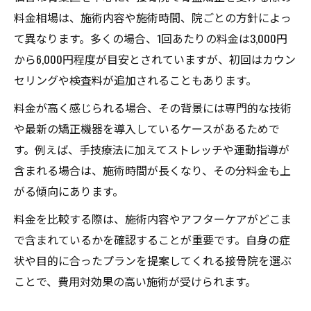
料金相場は、施術内容や施術時間、院ごとの方針によっ
整骨院仙台では仕事帰りにも通いやすい
て異なります。多くの場合、1回あたりの料金は3,000円
仙台市青葉区で選ぶ接骨院のポイントまとめ
から6,000円程度が目安とされていますが、初回はカウン
仙台の接骨院選びで重視すべき基準とは
セリングや検査料が追加されることもあります。
骨盤矯正の専門スタッフがいる接骨院
料金が高く感じられる場合、その背景には専門的な技術
保険適用や料金明快な仙台の整骨院探し
や最新の矯正機器を導入しているケースがあるためで
整骨院仙台の口コミランキングを活用する
す。例えば、手技療法に加えてストレッチや運動指導が
ダイエットや産後ケアも対応の接骨院
含まれる場合は、施術時間が長くなり、その分料金も上
接骨院で骨盤ケアを始める前に知るべき事
がる傾向にあります。
仙台の接骨院で骨盤矯正の効果と注意点
料金を比較する際は、施術内容やアフターケアがどこま
整骨院仙台で相談しておきたいポイント
で含まれているかを確認することが重要です。自身の症
保険適用の可否と骨盤ケアの選び方
状や目的に合ったプランを提案してくれる接骨院を選ぶ
口コミで分かる仙台の接骨院の対応力
ことで、費用対効果の高い施術が受けられます。
料金や施術内容の事前確認が重要な理由