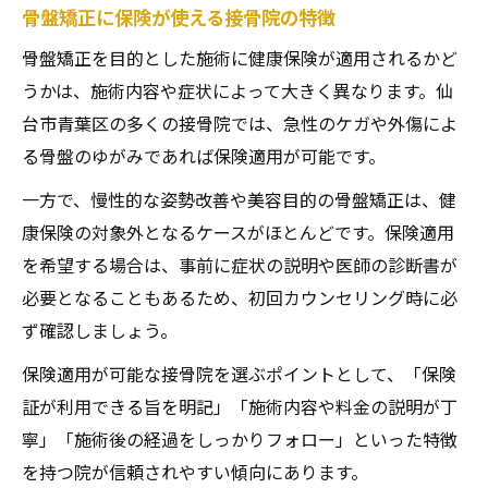
骨盤矯正に保険が使える接骨院の特徴
保険が使える仙台の接骨院事情を徹底紹介
骨盤矯正を目的とした施術に健康保険が適用されるかど
仙台の接骨院で保険適用される施術例
うかは、施術内容や症状によって大きく異なります。仙
骨盤矯正の保険対象と自費の違いを理解
台市青葉区の多くの接骨院では、急性のケガや外傷によ
接骨院仙台の保険利用時の注意事項
る骨盤のゆがみであれば保険適用が可能です。
整骨院仙台で保険証確認が必要な場面
一方で、慢性的な姿勢改善や美容目的の骨盤矯正は、健
口コミで選ぶ保険が使える接骨院の選択肢
康保険の対象外となるケースがほとんどです。保険適用
毎日続けやすい仙台の骨盤矯正通院ガイド
を希望する場合は、事前に症状の説明や医師の診断書が
仙台の接骨院で続けやすい通院の工夫
必要となることもあるため、初回カウンセリング時に必
整骨院仙台の予約方法と通院プラン例
ず確認しましょう。
仕事帰りにも通える仙台市青葉区の接骨院
保険適用が可能な接骨院を選ぶポイントとして、「保険
口コミで人気の通いやすい接骨院特集
証が利用できる旨を明記」「施術内容や料金の説明が丁
産後やダイエット目的でも続けやすい理由
寧」「施術後の経過をしっかりフォロー」といった特徴
を持つ院が信頼されやすい傾向にあります。