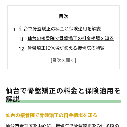
目次
仙台で骨盤矯正の料金と保険適用を解説
仙台の接骨院で骨盤矯正の料金相場を知る
骨盤矯正に保険が使える接骨院の特徴
仙台市青葉区で安い接骨院を選ぶコツ
保険適用の条件と仙台の接骨院事情
整骨院仙台の口コミで料金比較のポイント
骨盤矯正を仙台で受ける際の通いやすさ比較
仙台で骨盤矯正の料金と保険適用を
仙台の接骨院は駅近や駐車場完備が多い
解説
平日夜や土日も通える仙台の整骨院事情
仙台の接骨院で骨盤矯正の料金相場を知る
産後や姿勢改善の通院しやすいポイント
仙台市青葉区で予約の取りやすい接骨院
仙台市青葉区を中心に、接骨院で骨盤矯正を受ける際の