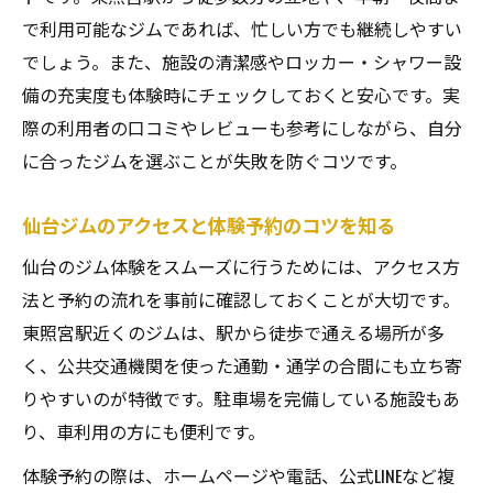
仙台ジムで挫折しない続け方のポイント紹
で利用可能なジムであれば、忙しい方でも継続しやすい
介
でしょう。また、施設の清潔感やロッカー・シャワー設
東照宮駅周辺で体験できるジム活用法
備の充実度も体験時にチェックしておくと安心です。実
際の利用者の口コミやレビューも参考にしながら、自分
東照宮駅近くの仙台ジム活用法を徹底解説
に合ったジムを選ぶことが失敗を防ぐコツです。
仙台ジム体験後の有効な活用アイデア紹介
初心者も安心のジム利用ステップを仙台で
仙台ジムのアクセスと体験予約のコツを知る
仙台ジムで効果的に運動を始める方法とは
仙台のジム体験をスムーズに行うためには、アクセス方
東照宮駅エリアで自分に合うジムを活かす
法と予約の流れを事前に確認しておくことが大切です。
入会前に知りたい仙台ジム体験の実感
東照宮駅近くのジムは、駅から徒歩で通える場所が多
仙台ジム体験で感じた変化とメリットを紹
く、公共交通機関を使った通勤・通学の合間にも立ち寄
介
りやすいのが特徴です。駐車場を完備している施設もあ
東照宮駅周辺ジム体験後のリアルな感想と
り、車利用の方にも便利です。
は
体験予約の際は、ホームページや電話、公式LINEなど複