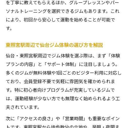
1回利用も可能な仙台ジムの魅力解説
を丁寧に教えてもらえるほか、グループレッスンやパー
仙台ジムの1回利用体験で分かるメリット
ソナルトレーニングを選択できるジムもあります。これ
により、初回から安心して運動を始めることが可能で
ビジター利用ができる仙台ジムの特徴まと
す。
め
東照宮駅近くの仙台ジムで1day体験を活用
東照宮駅周辺で仙台ジム体験の選び方を解説
会員登録なしで仙台ジム体験ができる理由
仙台・東照宮駅周辺でジム体験を選ぶ際は、まず「体験
1回利用可能な仙台ジムの選び方を紹介
プランの内容」と「サポート体制」に注目しましょう。
続けやすい仙台のジムを探すポイント
多くのジムが無料体験や1回ごとのビジター利用に対応し
仙台ジム選びは続けやすさが重要ポイント
ており、会員登録不要で気軽に雰囲気を確かめられま
東照宮駅周辺の仙台ジムで継続のコツを解
す。特に初心者向けプログラムが充実しているジムで
説
は、運動経験が少ない方でも無理なく始められるよう工
仙台ジムの営業時間やアクセスも要チェッ
夫されています。
ク
次に「アクセスの良さ」や「営業時間」も重要なポイン
初心者でも続けやすい仙台ジムの工夫とは
トです。東照宮駅から徒歩数分の立地や、早朝・夜間ま