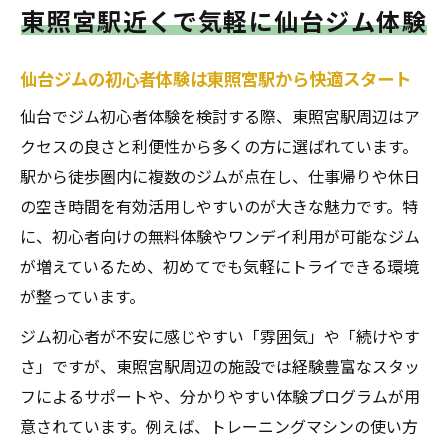
東照宮駅近くで気軽に仙台ジム体験
東照宮駅近くのジムで無料体験を活用する
方法
仙台ジムの初心者体験は東照宮駅から快適スタート
仙台のジム体験で得られる安心ポイントと
仙台でジム初心者体験を検討する際、東照宮駅周辺はア
は
クセスの良さと利便性から多くの方に選ばれています。
初心者が安心できる仙台ジム選びの秘訣
駅から徒歩圏内に複数のジムが点在し、仕事帰りや休日
仙台ジム初心者が重視すべき施設サポート
の空き時間を有効活用しやすいのが大きな魅力です。特
東照宮駅周辺で安心の仙台ジム比較ポイン
に、初心者向けの無料体験やワンデイ利用が可能なジム
ト
が増えているため、初めてでも気軽にトライできる環境
仙台ジム選びで初めてでも通いやすい理由
が整っています。
初心者向け仙台ジムのサポート内容を徹底
ジム初心者が不安に感じやすい「雰囲気」や「続けやす
解説
さ」ですが、東照宮駅周辺の施設では経験豊富なスタッ
仙台ジムは東照宮駅が安心して始められる
フによるサポートや、分かりやすい体験プログラムが用
理由
意されています。例えば、トレーニングマシンの使い方