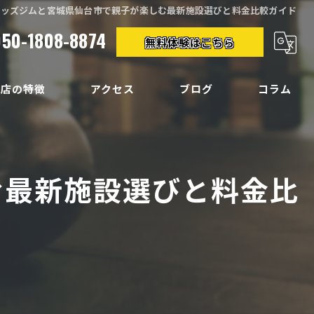
キッズジムと宮城県仙台市で親子が楽しむ最新施設選びと料金比較ガイド
050-1808-8874
無料体験はこちら
当店の特徴
アクセス
ブログ
コラム
クササイズ
イエット
む最新施設選びと料金比
ディメイク
痛
い