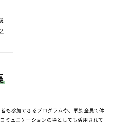
説
ツ
介
集
め
護者も参加できるプログラムや、家族全員で体
のコミュニケーションの場としても活用されて