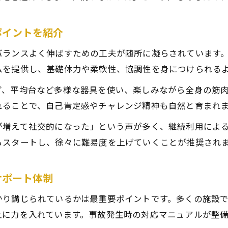
仙台のスポーツ習い事とジム選びの最新傾向を解説
子供向けジム選びで役立つ仙台市習い事の情報集
ポイントを紹介
仙台のジムと習い事を併用した効率的な活用法
バランスよく伸ばすための工夫が随所に凝らされています。
仙台で人気のジム習い事を選ぶチェックポイント
ムを提供し、基礎体力や柔軟性、協調性を身につけられる
家族で検討したい仙台市の習い事とジムの違い
グ、平均台など多様な器具を使い、楽しみながら全身の筋
ジム利用で子供の成長を支える仙台生活のヒント
れることで、自己肯定感やチャレンジ精神も自然と育まれ
仙台ジムを活用した子供の成長サポート術を解説
が増えて社交的になった」という声が多く、継続利用によ
ジム通いが仙台生活に与える効果と家族の健康管理
らスタートし、徐々に難易度を上げていくことが推奨され
仙台のキッズジム利用で得られる子供の変化とは
家族で支える仙台ジム生活の成功ポイントまとめ
サポート体制
仙台ジムで子供の運動習慣を身につける実践法
かり講じられているかは最重要ポイントです。多くの施設
止に力を入れています。事故発生時の対応マニュアルが整