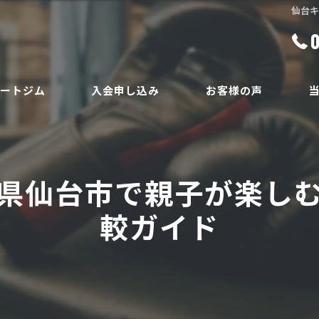
仙台
ベートジム
入会申し込み
お客様の声
ボ
員
ダ
県仙台市で親子が楽し
ボ
較ガイド
腰
安