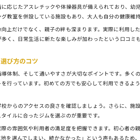
仙台で体操教室を選ぶ際のチェックポイント
階に応じたアスレチックや体操器具が備えられており、幼
仙台の体操教室選びで重視すべきジム設備と安全性
ング教室を併設している施設もあり、大人も自分の健康維
幼児や小学生に最適な仙台体操教室の選び方の秘訣
力向上だけでなく、親子の絆も深まります。実際に利用し
仙台の体操教室料金やカリキュラムの比較ポイント
が多く、日常生活に新たな楽しみが加わったという口コミ
ジム利用でチェックしたい仙台市の体操教室事情
仙台の大人向け体操教室ジム選びの注意点を紹介
と選び方のコツ
家族で楽しむ仙台ジムの魅力と活用法ガイド
指導体制、そして通いやすさが大切なポイントです。多く
仙台キッズジムで家族が楽しむための活用法を提案
トを行っています。初めての方でも安心して利用できるよ
仙台のジムは親子で一緒に運動できる魅力が満載
家族全員が通いやすい仙台ジムの選び方とコツ
学校からのアクセスの良さを確認しましょう。さらに、施
仙台ジム活用で休日を充実させる家族向けプラン
スタイルに合ったジムを選ぶのが重要です。
仙台市のジムで体験できる親子向けプログラム紹介
実際の雰囲気や利用者の満足度を把握できます。初心者の
仙台市の習い事事情を押さえて最適なジム選び
立地を選んでしまい、続かなかった」という声もあるため