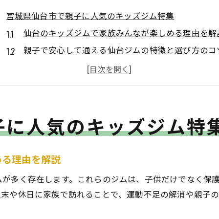
宮城県仙台市で親子に人気のキッズジム特集
仙台のキッズジムで家族みんなが楽しめる理由を解
親子で安心して通える仙台ジムの特徴と選び方のコ
仙台市のジムで子供の運動能力が育つポイントを紹
仙台のジム選びで重視したい安全性やサポート体制
親子で利用しやすい仙台ジムのアクセスと設備情報
子に人気のキッズジム特
ジム探しなら設備と料金の比較が決め手に
仙台のジム設備や料金を比較して選ぶポイントまと
家族で通う仙台ジム、料金体系と設備の違いを解説
める理由を解説
ジム選びは仙台で設備充実と料金バランスが重要
ムが多く存在します。これらのジムは、子供だけでなく保
仙台ジムの料金比較で分かるコスパ良好な選び方
週末や休日に家族で訪れることで、運動不足の解消や親子
設備重視の仙台ジム選びで失敗しないためのヒント