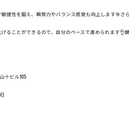
敏捷性を鍛え、瞬発力やバランス感覚も向上します🎯さ
げることができるので、自分のペースで進められます👌
山十ビル105
祝)