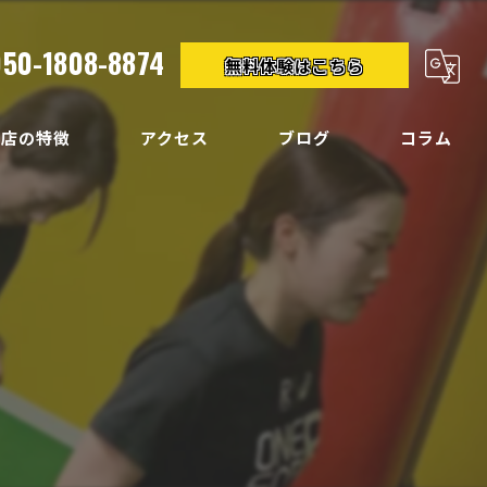
050-1808-8874
無料体験はこちら
当店の特徴
アクセス
ブログ
コラム
クササイズ
イエット
ディメイク
痛
い