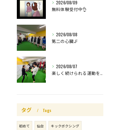
2026/08/09
無料体験受付中👌
2026/08/08
第二の心臓🦵
2026/08/07
楽しく続けられる運動を😊
タグ
Tags
初めて
仙台
キックボクシング