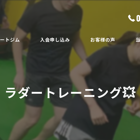
ベートジム
入会申し込み
お客様の声
ボ
員
ダ
ラダートレーニング💥
ボ
腰
安