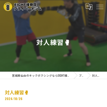
対人練習🥊
宮城県仙台のキックボクシングならEIGHT接骨院プライベートジム
ブログ
対人練習🥊
対人練習🥊
2024/10/26