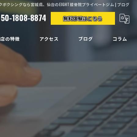
クボクシングなら宮城県、仙台のEIGHT接骨院プライベートジム | ブログ
050-1808-8874
無料体験はこちら
当店の特徴
アクセス
ブログ
コラム
クササイズ
イエット
ディメイク
痛
い