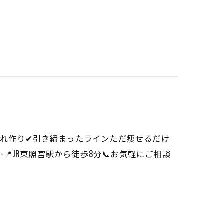
びれ作り✔引き締まったラインただ痩せるだけ
ろう✨📍JR東照宮駅から徒歩8分📞お気軽にご相談