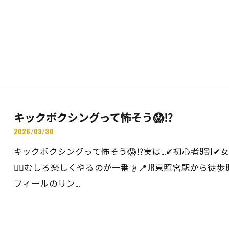
キックボクシングって怖そう😱⁉️
2026/03/30
キックボクシングって怖そう😱⁉️実は…✔初心者9割✔
🙆‍♂️むしろ楽しくやるのが一番☝️📍JR東照宮駅から
フィールのリン…