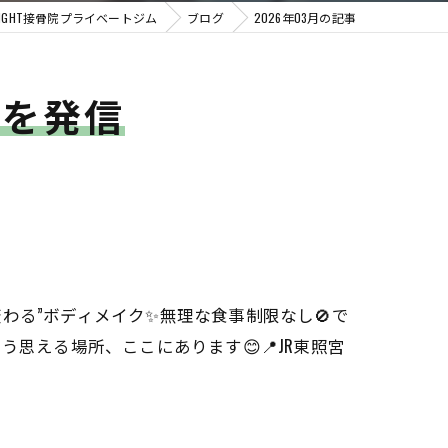
GHT接骨院プライベートジム
ブログ
2026年03月の記事
どを発信
に変わる”ボディメイク✨無理な食事制限なし🚫で
う思える場所、ここにあります😊📍JR東照宮