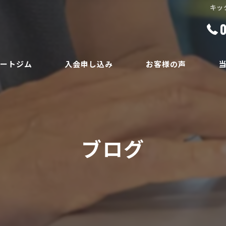
キッ
ベートジム
入会申し込み
お客様の声
ボ
員
ダ
ブログ
ボ
腰
安